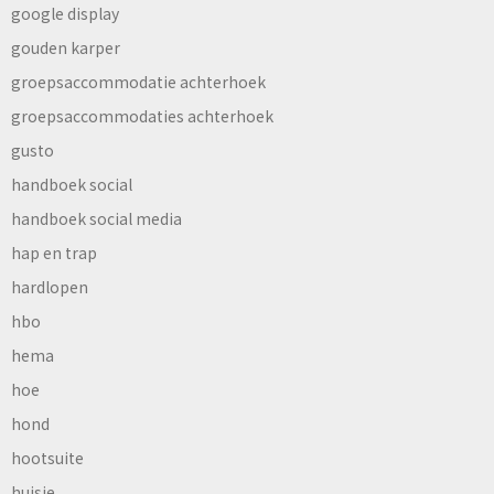
google display
gouden karper
groepsaccommodatie achterhoek
groepsaccommodaties achterhoek
gusto
handboek social
handboek social media
hap en trap
hardlopen
hbo
hema
hoe
hond
hootsuite
huisje