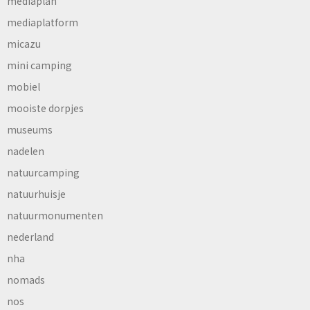
mediaplan
mediaplatform
micazu
mini camping
mobiel
mooiste dorpjes
museums
nadelen
natuurcamping
natuurhuisje
natuurmonumenten
nederland
nha
nomads
nos