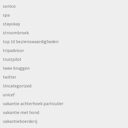
sonico
spa
stayokay
stroombroek
top 10 bezienswaardigheden
tripadvisor
trustpilot
twee bruggen
twitter
Uncategorized
unicef
vakantie achterhoek particulier
vakantie met hond
vakantieboerderij