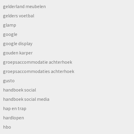
gelderland meubelen
gelders voetbal
glamp
google
google display
gouden karper
groepsaccommodatie achterhoek
groepsaccommodaties achterhoek
gusto
handboek social
handboek social media
hap en trap
hardlopen
hbo