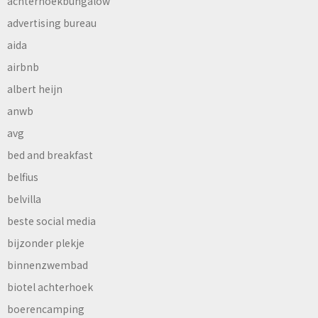
achterhoekbungalow
advertising bureau
aida
airbnb
albert heijn
anwb
avg
bed and breakfast
belfius
belvilla
beste social media
bijzonder plekje
binnenzwembad
biotel achterhoek
boerencamping