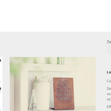
Zo
La
Cu
De
vo
az
Ef