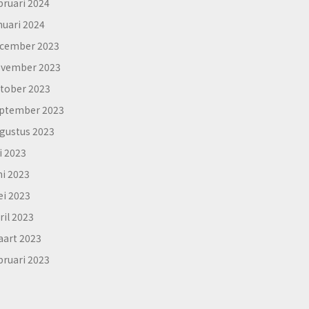
bruari 2024
nuari 2024
cember 2023
vember 2023
tober 2023
ptember 2023
gustus 2023
li 2023
ni 2023
i 2023
ril 2023
art 2023
bruari 2023