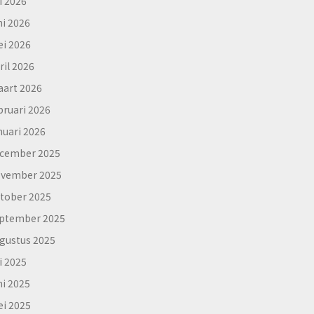
li 2026
ni 2026
i 2026
ril 2026
art 2026
bruari 2026
nuari 2026
cember 2025
vember 2025
tober 2025
ptember 2025
gustus 2025
li 2025
ni 2025
i 2025