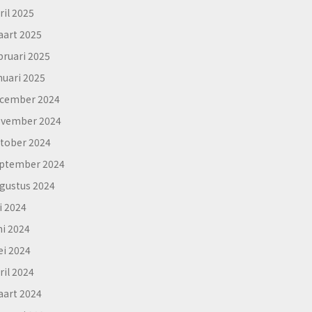
ril 2025
art 2025
bruari 2025
nuari 2025
cember 2024
vember 2024
tober 2024
ptember 2024
gustus 2024
li 2024
ni 2024
i 2024
ril 2024
art 2024