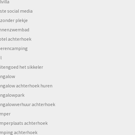
lvilla
ste social media
jzonder plekje
innenzwembad
otel achterhoek
erencamping
l
itengoed het sikkeler
ngalow
ngalow achterhoek huren
ngalowpark
ngalowverhuur achterhoek
mper
mperplaats achterhoek
mping achterhoek