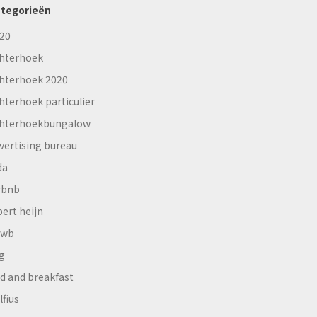
tegorieën
20
hterhoek
hterhoek 2020
hterhoek particulier
hterhoekbungalow
vertising bureau
da
rbnb
bert heijn
nwb
g
d and breakfast
lfius