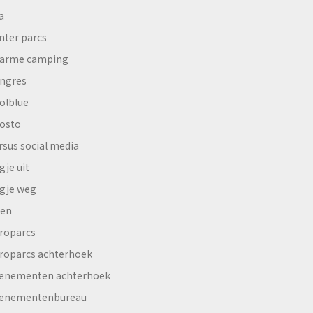
a
nter parcs
arme camping
ngres
olblue
osto
rsus social media
gje uit
gje weg
en
roparcs
roparcs achterhoek
enementen achterhoek
enementenbureau