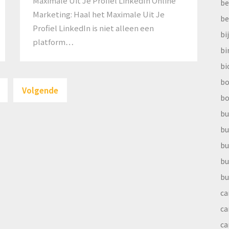
Maximale Uit Je Profiel LinkedIn Online
be
Marketing: Haal het Maximale Uit Je
be
Profiel LinkedIn is niet alleen een
bi
platform…
b
bi
Berichten
bo
Volgende
paginering
bo
bu
bu
bu
bu
bu
ca
ca
ca