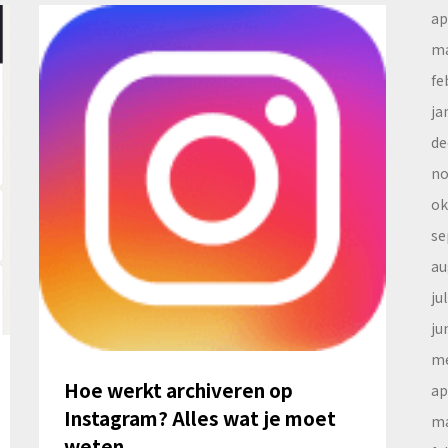
ap
ma
fe
ja
de
no
ok
se
au
ju
ju
me
Hoe werkt archiveren op
ap
Instagram? Alles wat je moet
ma
weten