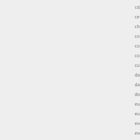
cd
ce
ch
co
co
co
cu
da
da
do
eu
eu
ev
ev