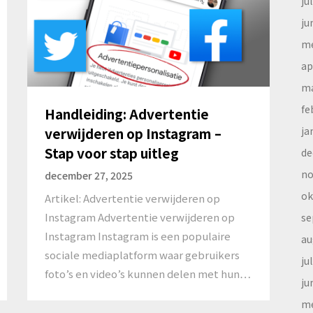
ju
ju
me
ap
ma
fe
Handleiding: Advertentie
ja
verwijderen op Instagram –
Stap voor stap uitleg
de
no
december 27, 2025
ok
Artikel: Advertentie verwijderen op
Instagram Advertentie verwijderen op
se
Instagram Instagram is een populaire
au
sociale mediaplatform waar gebruikers
ju
foto’s en video’s kunnen delen met hun…
ju
me