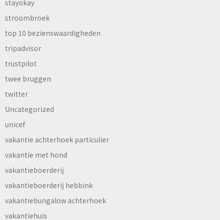
stayokay
stroombroek
top 10 bezienswaardigheden
tripadvisor
trustpilot
twee bruggen
twitter
Uncategorized
unicef
vakantie achterhoek particulier
vakantie met hond
vakantieboerderij
vakantieboerderij hebbink
vakantiebungalow achterhoek
vakantiehuis