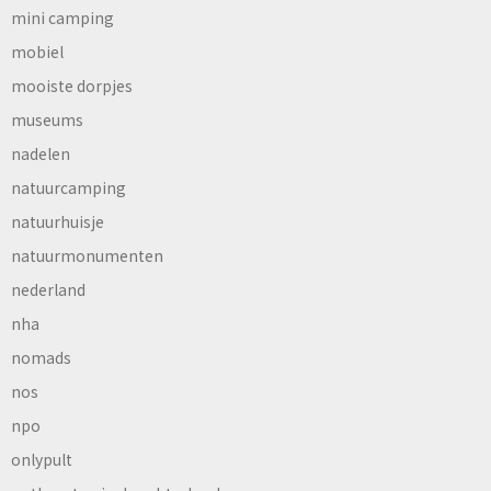
mini camping
mobiel
mooiste dorpjes
museums
nadelen
natuurcamping
natuurhuisje
natuurmonumenten
nederland
nha
nomads
nos
npo
onlypult