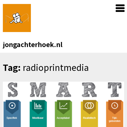
Skip
to
content
jongachterhoek.nl
Tag:
radioprintmedia