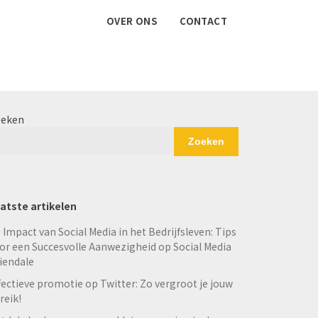
OVER ONS
CONTACT
eken
Zoeken
atste artikelen
 Impact van Social Media in het Bedrijfsleven: Tips
or een Succesvolle Aanwezigheid op Social Media
iendale
fectieve promotie op Twitter: Zo vergroot je jouw
reik!