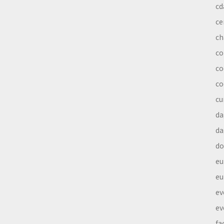
cd
ce
ch
co
co
co
cu
da
da
do
eu
eu
ev
ev
fa