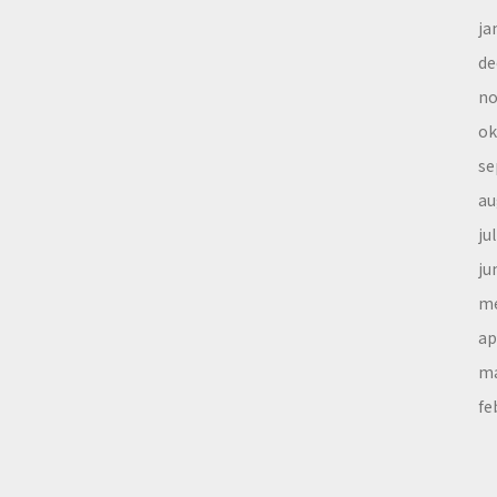
ja
de
no
ok
se
au
ju
ju
me
ap
ma
fe