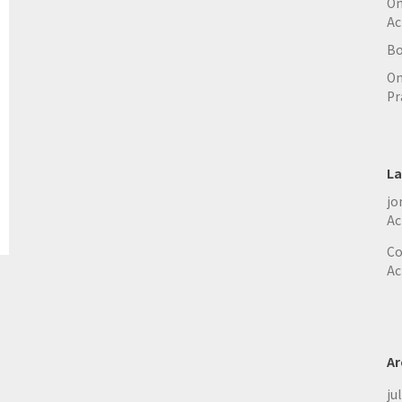
On
Ac
Bo
On
Pr
La
jo
Ac
Co
Ac
Ar
ju