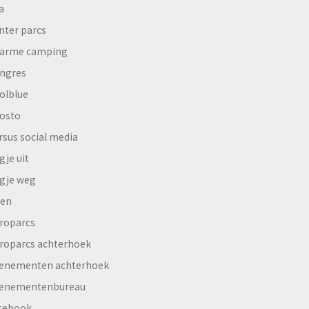
a
nter parcs
arme camping
ngres
olblue
osto
rsus social media
gje uit
gje weg
en
roparcs
roparcs achterhoek
enementen achterhoek
enementenbureau
cebook