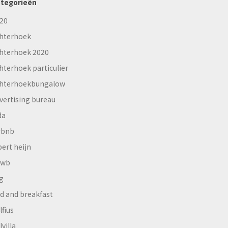
tegorieën
20
hterhoek
hterhoek 2020
hterhoek particulier
hterhoekbungalow
vertising bureau
da
rbnb
bert heijn
nwb
g
d and breakfast
lfius
lvilla