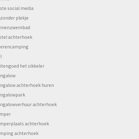
ste social media
jzonder plekje
innenzwembad
otel achterhoek
erencamping
l
itengoed het sikkeler
ngalow
ngalow achterhoek huren
ngalowpark
ngalowverhuur achterhoek
mper
mperplaats achterhoek
mping achterhoek