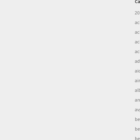
Ca
20
ac
ac
ac
ac
ad
ai
ai
al
a
av
be
be
be