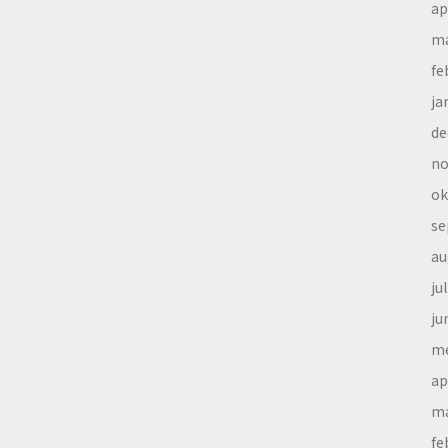
ap
ma
fe
ja
de
no
ok
se
au
ju
ju
me
ap
ma
fe