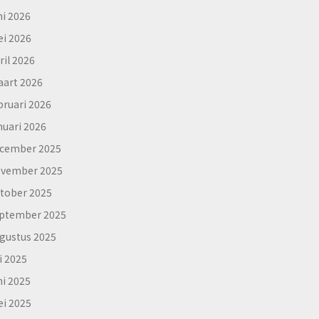
ni 2026
i 2026
ril 2026
art 2026
bruari 2026
nuari 2026
cember 2025
vember 2025
tober 2025
ptember 2025
gustus 2025
li 2025
ni 2025
i 2025