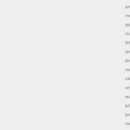
ju
me
ap
ma
fe
ja
de
no
ok
se
au
ju
ju
me