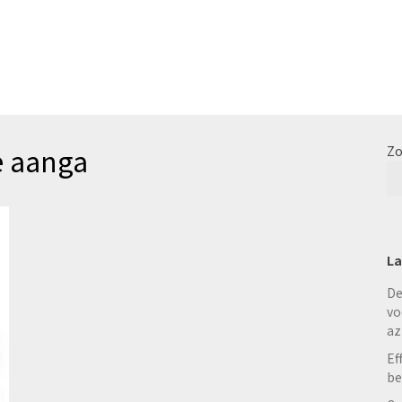
e aanga
Zo
La
De
vo
az
Ef
be