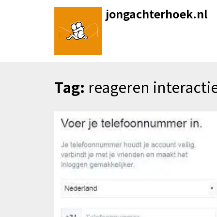
Skip
jongachterhoek.nl
to
content
Tag:
reageren interacti