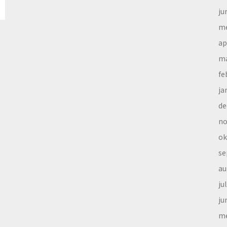
ju
me
ap
ma
fe
ja
de
no
ok
se
au
ju
ju
me