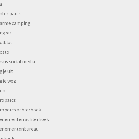
a
nter parcs
arme camping
ngres
olblue
osto
rsus social media
gje uit
gje weg
en
roparcs
roparcs achterhoek
enementen achterhoek
enementenbureau
cebook