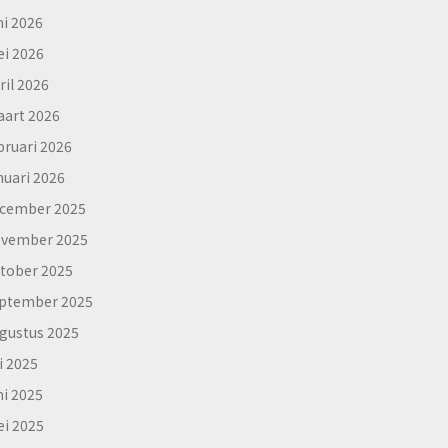
ni 2026
i 2026
ril 2026
art 2026
bruari 2026
nuari 2026
cember 2025
vember 2025
tober 2025
ptember 2025
gustus 2025
li 2025
ni 2025
i 2025