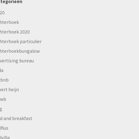
tegorieën
20
hterhoek
hterhoek 2020
hterhoek particulier
hterhoekbungalow
vertising bureau
da
rbnb
bert heijn
nwb
g
d and breakfast
lfius
lvilla