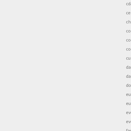
cd
ce
ch
co
co
co
cu
da
da
do
eu
eu
ev
ev
fa