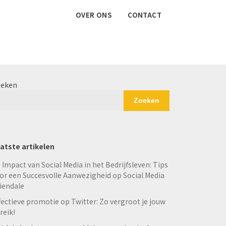
OVER ONS
CONTACT
eken
Zoeken
atste artikelen
 Impact van Social Media in het Bedrijfsleven: Tips
or een Succesvolle Aanwezigheid op Social Media
iendale
fectieve promotie op Twitter: Zo vergroot je jouw
reik!