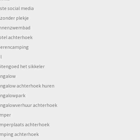
ste social media
jzonder plekje
innenzwembad
otel achterhoek
erencamping
l
itengoed het sikkeler
ngalow
ngalow achterhoek huren
ngalowpark
ngalowverhuur achterhoek
mper
mperplaats achterhoek
mping achterhoek