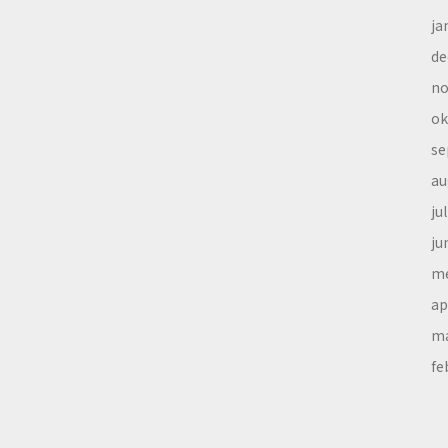
ja
de
no
ok
se
au
ju
ju
me
ap
ma
fe