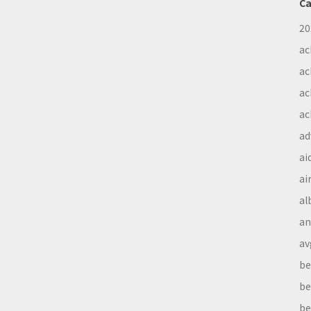
Ca
20
ac
ac
ac
ac
ad
ai
ai
al
a
av
be
be
be