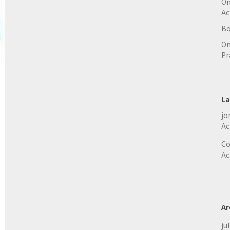
On
Ac
Bo
On
Pr
La
jo
Ac
Co
Ac
Ar
ju