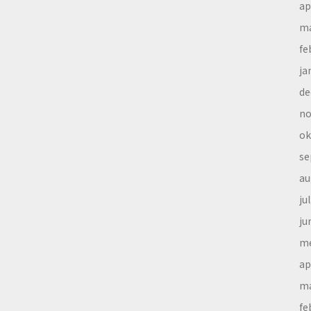
ap
ma
fe
ja
de
no
ok
se
au
ju
ju
me
ap
ma
fe