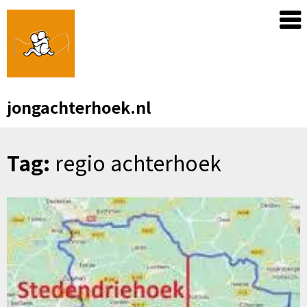
Skip
to
content
jongachterhoek.nl
Tag:
regio achterhoek