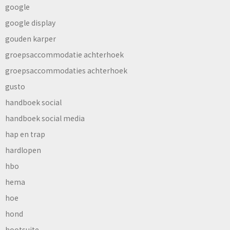
google
google display
gouden karper
groepsaccommodatie achterhoek
groepsaccommodaties achterhoek
gusto
handboek social
handboek social media
hap en trap
hardlopen
hbo
hema
hoe
hond
hootsuite