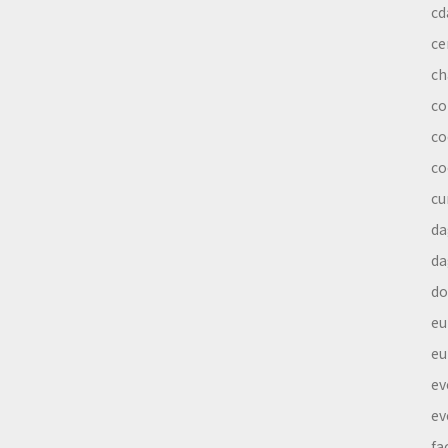
cd
ce
ch
co
co
co
cu
da
da
do
eu
eu
ev
ev
fa