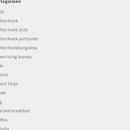
tegorieën
20
hterhoek
hterhoek 2020
hterhoek particulier
hterhoekbungalow
vertising bureau
da
rbnb
bert heijn
nwb
g
d and breakfast
lfius
lvilla