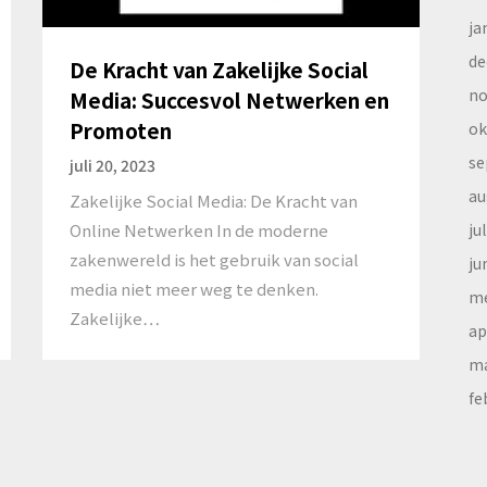
ja
de
De Kracht van Zakelijke Social
no
Media: Succesvol Netwerken en
Promoten
ok
se
juli 20, 2023
au
Zakelijke Social Media: De Kracht van
ju
Online Netwerken In de moderne
zakenwereld is het gebruik van social
ju
media niet meer weg te denken.
me
Zakelijke…
ap
ma
fe