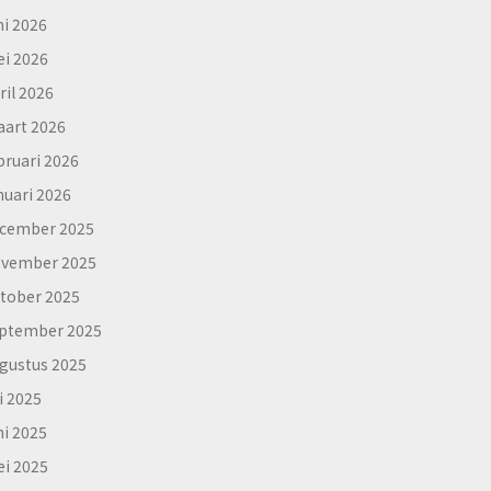
ni 2026
i 2026
ril 2026
art 2026
bruari 2026
nuari 2026
cember 2025
vember 2025
tober 2025
ptember 2025
gustus 2025
li 2025
ni 2025
i 2025