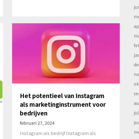
ju
me
ap
ma
fe
ja
de
no
ok
se
Het potentieel van Instagram
au
als marketinginstrument voor
bedrijven
ju
ju
februari 27, 2024
me
Instagram als bedrijf Instagram als