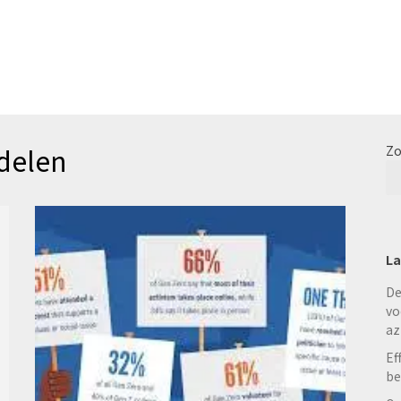
 delen
Zo
La
De
vo
az
Ef
be