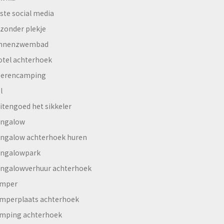
ste social media
jzonder plekje
innenzwembad
otel achterhoek
erencamping
l
itengoed het sikkeler
ngalow
ngalow achterhoek huren
ngalowpark
ngalowverhuur achterhoek
mper
mperplaats achterhoek
mping achterhoek