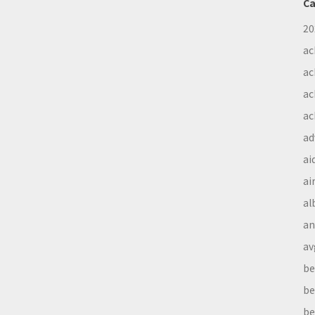
Ca
20
ac
ac
ac
ac
ad
ai
ai
al
a
av
be
be
be