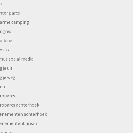
a
nter parcs
arme camping
ngres
olblue
osto
rsus social media
gje uit
gje weg
en
roparcs
roparcs achterhoek
enementen achterhoek
enementenbureau
cebook