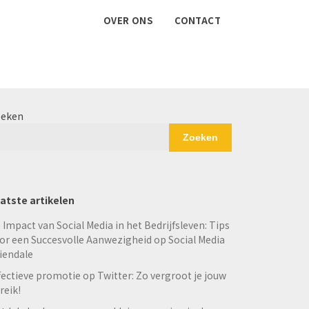
OVER ONS
CONTACT
eken
Zoeken
atste artikelen
 Impact van Social Media in het Bedrijfsleven: Tips
or een Succesvolle Aanwezigheid op Social Media
iendale
fectieve promotie op Twitter: Zo vergroot je jouw
reik!