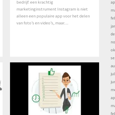
bedrijf: een krachtig
ap
marketinginstrument Instagram is niet
ma
alleen een populaire app voor het delen
fe
van foto’s en video’s, maar…
ja
de
no
ok
se
au
ju
ju
me
ap
ma
fe