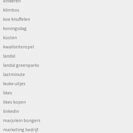
kinderen
klimbos
koe knuffelen
koningsdag
kosten
kwaliteitenspel
landal
landal greenparks
lastminute
leuke uitjes
likes
likes kopen
linkedin
marjolein bongers
marketing bedrijf