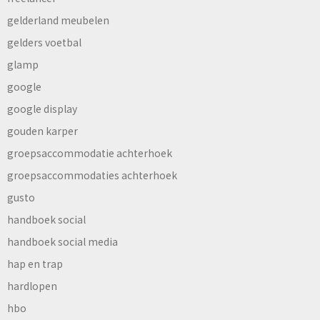
gelderland meubelen
gelders voetbal
glamp
google
google display
gouden karper
groepsaccommodatie achterhoek
groepsaccommodaties achterhoek
gusto
handboek social
handboek social media
hap en trap
hardlopen
hbo