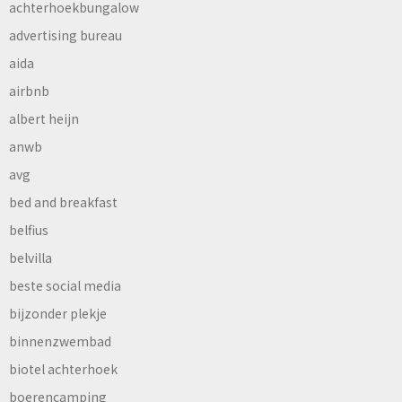
achterhoekbungalow
advertising bureau
aida
airbnb
albert heijn
anwb
avg
bed and breakfast
belfius
belvilla
beste social media
bijzonder plekje
binnenzwembad
biotel achterhoek
boerencamping