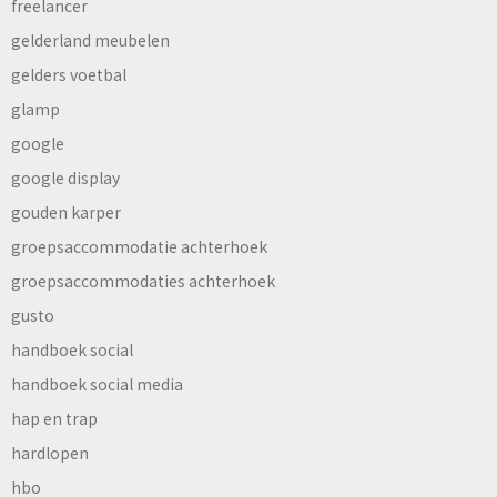
freelancer
gelderland meubelen
gelders voetbal
glamp
google
google display
gouden karper
groepsaccommodatie achterhoek
groepsaccommodaties achterhoek
gusto
handboek social
handboek social media
hap en trap
hardlopen
hbo