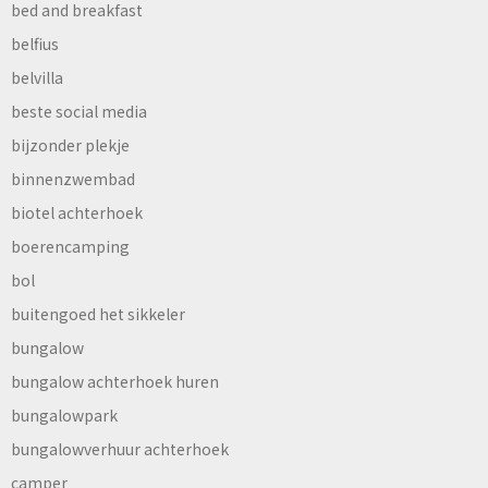
bed and breakfast
belfius
belvilla
beste social media
bijzonder plekje
binnenzwembad
biotel achterhoek
boerencamping
bol
buitengoed het sikkeler
bungalow
bungalow achterhoek huren
bungalowpark
bungalowverhuur achterhoek
camper