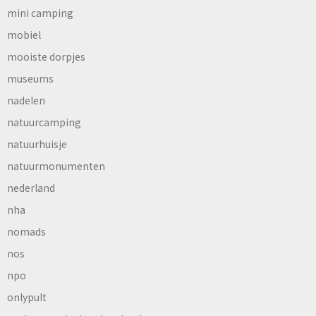
mini camping
mobiel
mooiste dorpjes
museums
nadelen
natuurcamping
natuurhuisje
natuurmonumenten
nederland
nha
nomads
nos
npo
onlypult