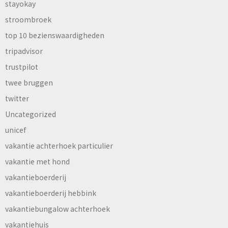
stayokay
stroombroek
top 10 bezienswaardigheden
tripadvisor
trustpilot
twee bruggen
twitter
Uncategorized
unicef
vakantie achterhoek particulier
vakantie met hond
vakantieboerderij
vakantieboerderij hebbink
vakantiebungalow achterhoek
vakantiehuis