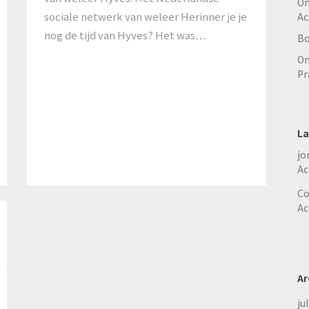
On
sociale netwerk van weleer Herinner je je
Ac
nog de tijd van Hyves? Het was…
Bo
On
Pr
La
jo
Ac
Co
Ac
Ar
ju