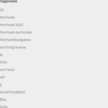
tegorieën
20
hterhoek
hterhoek 2020
hterhoek particulier
hterhoekbungalow
vertising bureau
da
rbnb
bert heijn
nwb
g
d and breakfast
lfius
lvilla