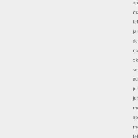
ap
ma
fe
ja
de
no
ok
se
au
ju
ju
me
ap
ma
fe