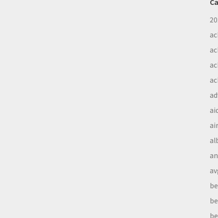
Ca
20
ac
ac
ac
ac
ad
ai
ai
al
a
av
be
be
be