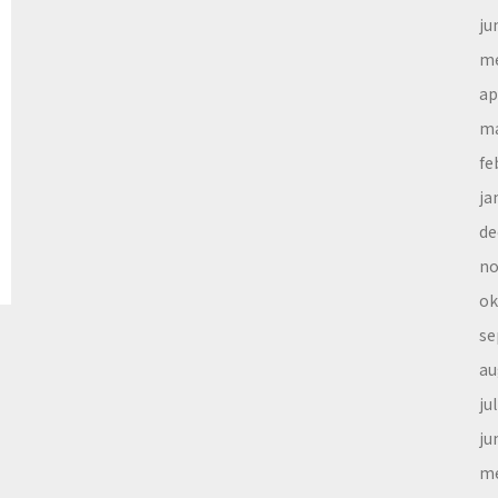
ju
me
ap
ma
fe
ja
de
no
ok
se
au
ju
ju
me