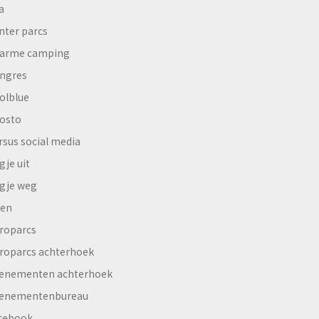
a
nter parcs
arme camping
ngres
olblue
osto
rsus social media
gje uit
gje weg
en
roparcs
roparcs achterhoek
enementen achterhoek
enementenbureau
cebook