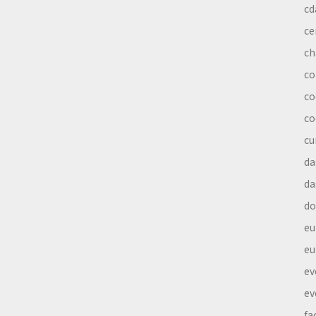
cd
ce
ch
co
co
co
cu
da
da
do
eu
eu
ev
ev
fa