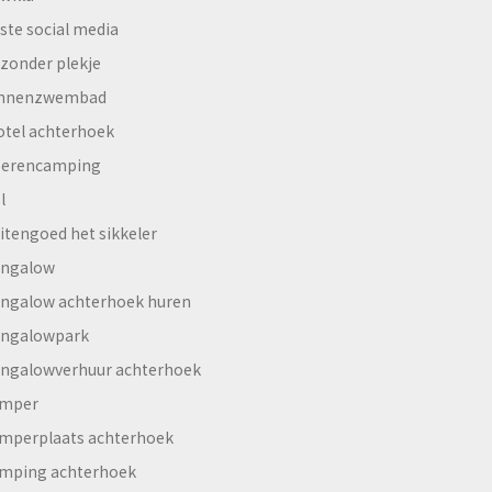
ste social media
jzonder plekje
innenzwembad
otel achterhoek
erencamping
l
itengoed het sikkeler
ngalow
ngalow achterhoek huren
ngalowpark
ngalowverhuur achterhoek
mper
mperplaats achterhoek
mping achterhoek