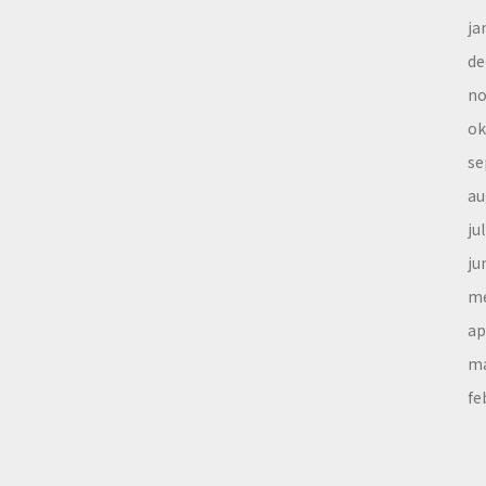
ja
de
no
ok
se
au
ju
ju
me
ap
ma
fe