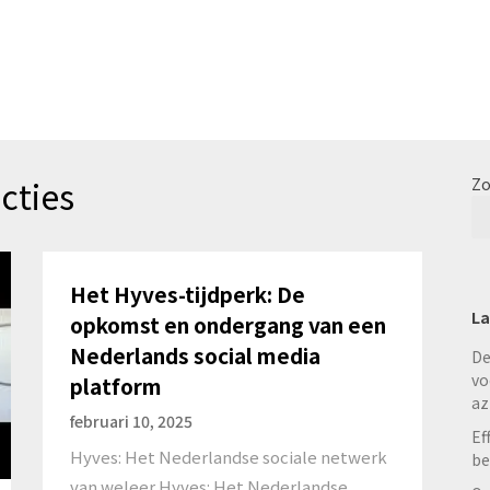
cties
Zo
Het Hyves-tijdperk: De
La
opkomst en ondergang van een
Nederlands social media
De
vo
platform
az
februari 10, 2025
Ef
Hyves: Het Nederlandse sociale netwerk
be
van weleer Hyves: Het Nederlandse