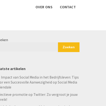
OVER ONS
CONTACT
eken
Zoeken
atste artikelen
 Impact van Social Media in het Bedrijfsleven: Tips
or een Succesvolle Aanwezigheid op Social Media
iendale
fectieve promotie op Twitter: Zo vergroot je jouw
reik!