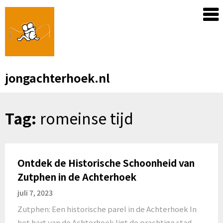
Skip
to
content
jongachterhoek.nl
Tag:
romeinse tijd
Ontdek de Historische Schoonheid van
Zutphen in de Achterhoek
juli 7, 2023
Zutphen: Een historische parel in de Achterhoek In
het hart van de Achterhoek ligt de prachtige stad