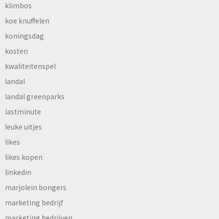
klimbos
koe knuffelen
koningsdag
kosten
kwaliteitenspel
landal
landal greenparks
lastminute
leuke uitjes
likes
likes kopen
linkedin
marjolein bongers
marketing bedrijf
marketing bedrijven