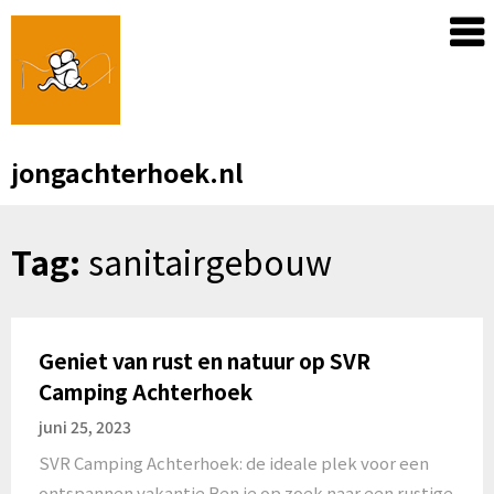
Skip
to
content
jongachterhoek.nl
Tag:
sanitairgebouw
Geniet van rust en natuur op SVR
Camping Achterhoek
juni 25, 2023
SVR Camping Achterhoek: de ideale plek voor een
ontspannen vakantie Ben je op zoek naar een rustige