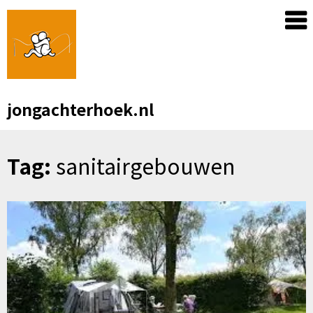
Skip
to
content
jongachterhoek.nl
Tag:
sanitairgebouwen