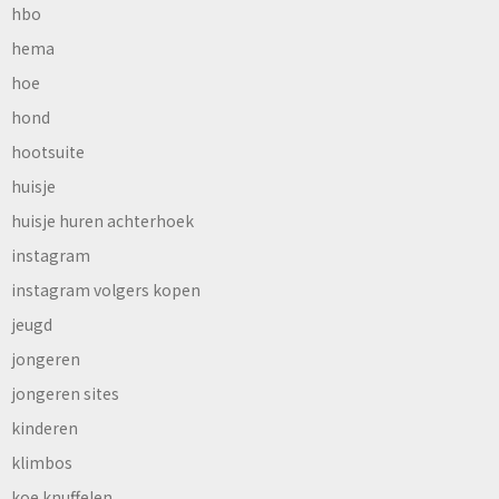
hbo
hema
hoe
hond
hootsuite
huisje
huisje huren achterhoek
instagram
instagram volgers kopen
jeugd
jongeren
jongeren sites
kinderen
klimbos
koe knuffelen