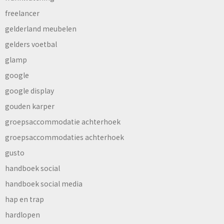
freelancer
gelderland meubelen
gelders voetbal
glamp
google
google display
gouden karper
groepsaccommodatie achterhoek
groepsaccommodaties achterhoek
gusto
handboek social
handboek social media
hap en trap
hardlopen