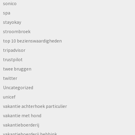
sonico
spa
stayokay
stroombroek
top 10 bezienswaardigheden
tripadvisor
trustpilot
twee bruggen
twitter
Uncategorized
unicef
vakantie achterhoek particulier
vakantie met hond
vakantieboerderij
vakantieboerderij hebbink