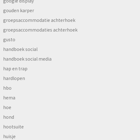
google display
gouden karper
groepsaccommodatie achterhoek
groepsaccommodaties achterhoek
gusto
handboek social
handboek social media
hap en trap
hardlopen
hbo
hema
hoe
hond
hootsuite
huisje