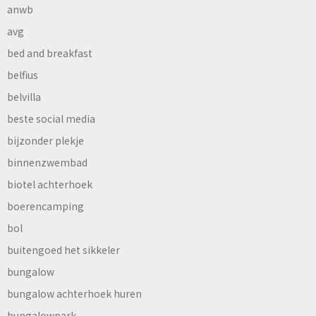
anwb
avg
bed and breakfast
belfius
belvilla
beste social media
bijzonder plekje
binnenzwembad
biotel achterhoek
boerencamping
bol
buitengoed het sikkeler
bungalow
bungalow achterhoek huren
bungalowpark