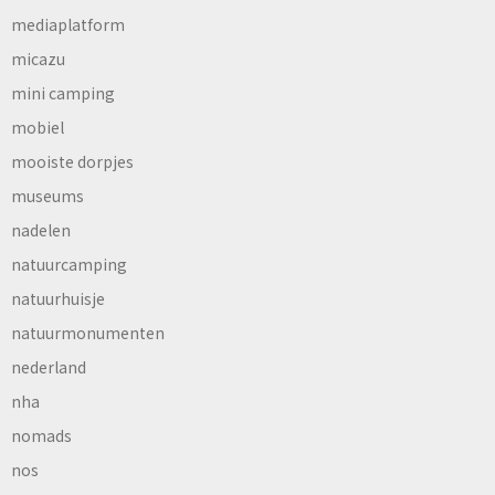
mediaplatform
micazu
mini camping
mobiel
mooiste dorpjes
museums
nadelen
natuurcamping
natuurhuisje
natuurmonumenten
nederland
nha
nomads
nos