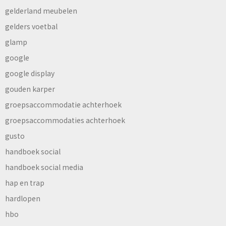
gelderland meubelen
gelders voetbal
glamp
google
google display
gouden karper
groepsaccommodatie achterhoek
groepsaccommodaties achterhoek
gusto
handboek social
handboek social media
hap en trap
hardlopen
hbo