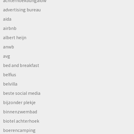
achterhoekbungalow
advertising bureau
aida
airbnb
albert heijn
anwb
avg
bed and breakfast
belfius
belvilla
beste social media
bijzonder plekje
binnenzwembad
biotel achterhoek
boerencamping