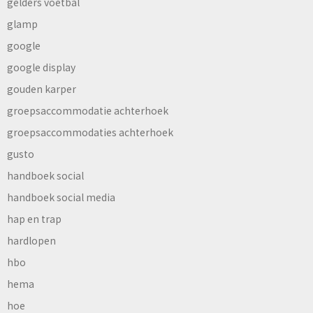
gelders voetbal
glamp
google
google display
gouden karper
groepsaccommodatie achterhoek
groepsaccommodaties achterhoek
gusto
handboek social
handboek social media
hap en trap
hardlopen
hbo
hema
hoe