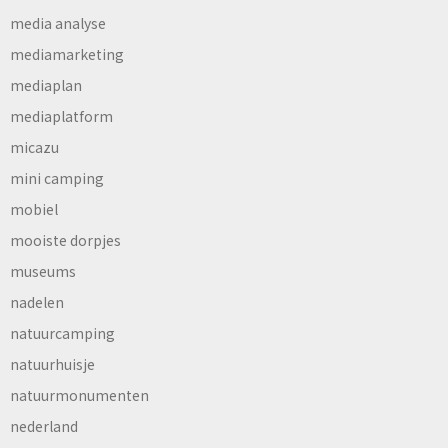
media analyse
mediamarketing
mediaplan
mediaplatform
micazu
mini camping
mobiel
mooiste dorpjes
museums
nadelen
natuurcamping
natuurhuisje
natuurmonumenten
nederland