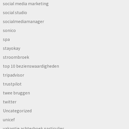
social media marketing
social studio
socialmediamanager
sonico
spa
stayokay
stroombroek
top 10 bezienswaardigheden
tripadvisor
trustpilot
twee bruggen
twitter
Uncategorized
unicef
vakantie achterhoek particulier