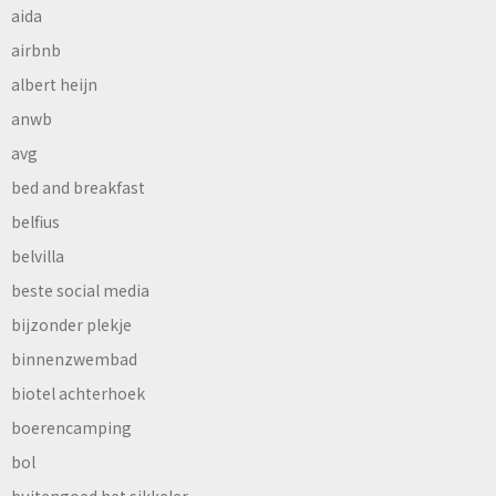
aida
airbnb
albert heijn
anwb
avg
bed and breakfast
belfius
belvilla
beste social media
bijzonder plekje
binnenzwembad
biotel achterhoek
boerencamping
bol
buitengoed het sikkeler