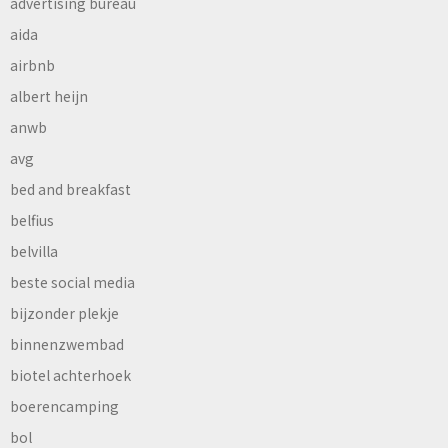
advertising bureau
aida
airbnb
albert heijn
anwb
avg
bed and breakfast
belfius
belvilla
beste social media
bijzonder plekje
binnenzwembad
biotel achterhoek
boerencamping
bol