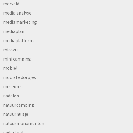
marveld
media analyse
mediamarketing
mediaplan
mediaplatform
micazu
mini camping
mobiel
mooiste dorpjes
museums
nadelen
natuurcamping
natuurhuisje
natuurmonumenten
nederland