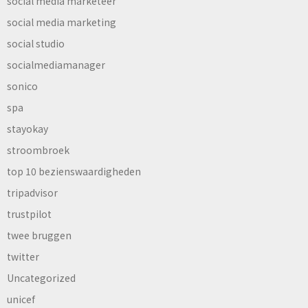
social media marketeer
social media marketing
social studio
socialmediamanager
sonico
spa
stayokay
stroombroek
top 10 bezienswaardigheden
tripadvisor
trustpilot
twee bruggen
twitter
Uncategorized
unicef