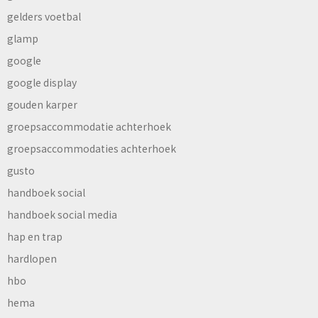
gelders voetbal
glamp
google
google display
gouden karper
groepsaccommodatie achterhoek
groepsaccommodaties achterhoek
gusto
handboek social
handboek social media
hap en trap
hardlopen
hbo
hema