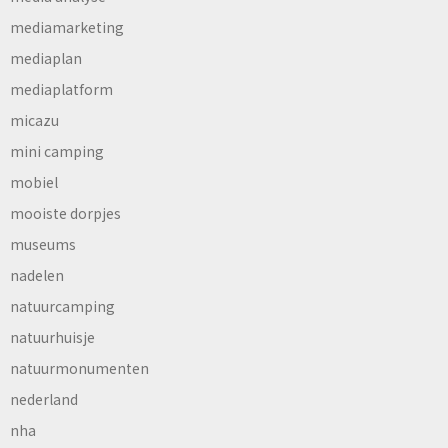
mediamarketing
mediaplan
mediaplatform
micazu
mini camping
mobiel
mooiste dorpjes
museums
nadelen
natuurcamping
natuurhuisje
natuurmonumenten
nederland
nha