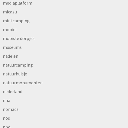
mediaplatform
micazu
mini camping
mobiel
mooiste dorpjes
museums
nadelen
natuurcamping
natuurhuisje
natuurmonumenten
nederland
nha
nomads
nos
npo