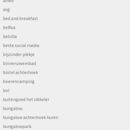
anwb
avg
bed and breakfast
belfius
belvilla
beste social media
bijzonder plekje
binnenzwembad
biotel achterhoek
boerencamping
bol
buitengoed het sikkeler
bungalow
bungalow achterhoek huren
bungalowpark