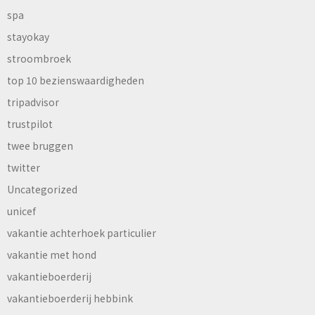
spa
stayokay
stroombroek
top 10 bezienswaardigheden
tripadvisor
trustpilot
twee bruggen
twitter
Uncategorized
unicef
vakantie achterhoek particulier
vakantie met hond
vakantieboerderij
vakantieboerderij hebbink