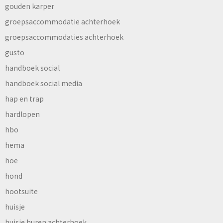
gouden karper
groepsaccommodatie achterhoek
groepsaccommodaties achterhoek
gusto
handboek social
handboek social media
hap en trap
hardlopen
hbo
hema
hoe
hond
hootsuite
huisje
huisje huren achterhoek