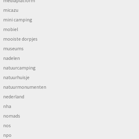
mediaplatform
micazu
mini camping
mobiel
mooiste dorpjes
museums
nadelen
natuurcamping
natuurhuisje
natuurmonumenten
nederland
nha
nomads
nos
npo