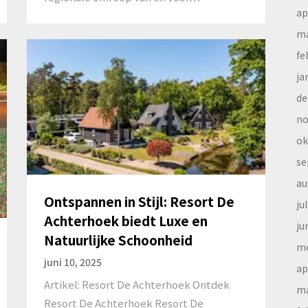
ap
ma
fe
ja
de
no
ok
se
au
Ontspannen in Stijl: Resort De
ju
Achterhoek biedt Luxe en
ju
Natuurlijke Schoonheid
me
juni 10, 2025
ap
Artikel: Resort De Achterhoek Ontdek
ma
Resort De Achterhoek Resort De