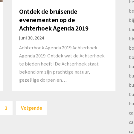
be
Ontdek de bruisende
be
evenementen op de
bi
Achterhoek Agenda 2019
b
juni 30, 2024
bi
Achterhoek Agenda 2019 Achterhoek
bo
Agenda 2019: Ontdek wat de Achterhoek
bo
te bieden heeft! De Achterhoek staat
bu
bekend om zijn prachtige natuur,
bu
gezellige dorpen en…
bu
bu
Berichten
bu
3
Volgende
paginering
ca
ca
ca