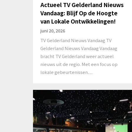
Actueel TV Gelderland Nieuws
Vandaag: Blijf Op de Hoogte
van Lokale Ontwikkelingen!
juni 20, 2026
TV Gelderland Nieuws Vandaag TV
Gelderland Nieuws Vandaag Vandaag
bracht TV Gelderland weer actueel
nieuws uit de regio. Met een focus op
lokale gebeurtenissen…