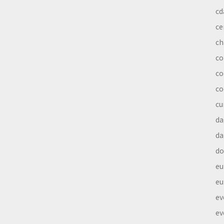
cd
ce
ch
co
co
co
cu
da
da
do
eu
eu
ev
ev