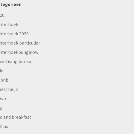
tegorieën
20
hterhoek
hterhoek 2020
hterhoek particulier
hterhoekbungalow
vertising bureau
da
rbnb
bert heijn
nwb
g
d and breakfast
lfius