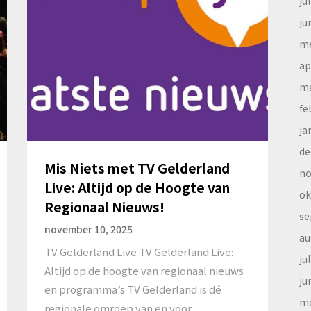
ju
ju
me
ap
ma
fe
ja
de
Mis Niets met TV Gelderland
no
Live: Altijd op de Hoogte van
ok
Regionaal Nieuws!
se
november 10, 2025
au
TV Gelderland Live TV Gelderland Live:
ju
Altijd op de hoogte van regionaal nieuws
ju
en programma’s TV Gelderland is dé
me
regionale omroep van en voor…