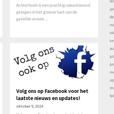
fe
Achterhoek is een prachtig vakantieoord
ja
gelegen in het groene hart van de
de
geliefde streek…
no
ok
se
au
ju
ju
me
ap
ma
Volg ons op Facebook voor het
fe
laatste nieuws en updates!
oktober 9, 2024