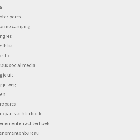
a
nter parcs
arme camping
ngres
olblue
osto
rsus social media
gje uit
gje weg
en
roparcs
roparcs achterhoek
enementen achterhoek
enementenbureau