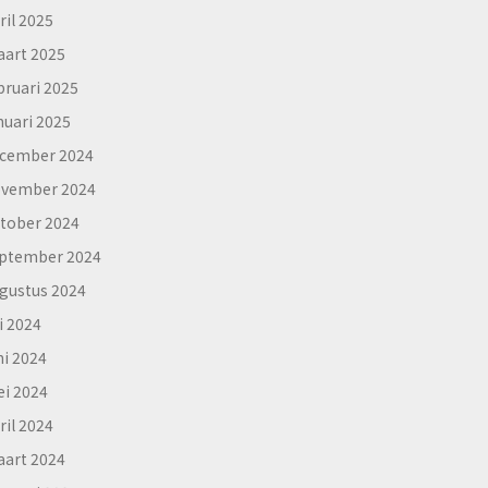
ril 2025
art 2025
bruari 2025
nuari 2025
cember 2024
vember 2024
tober 2024
ptember 2024
gustus 2024
li 2024
ni 2024
i 2024
ril 2024
art 2024