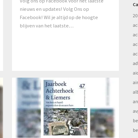
Volg ons op Facebook voor het laatste
Ca
nieuws en updates! Volg Ons op
20
Facebook! Wil je altijd op de hoogte
ac
blijven van het laatste…
ac
ac
ac
ad
ai
ai
al
a
av
be
be