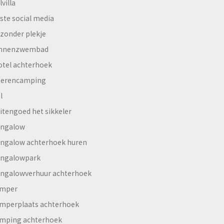
lvilla
ste social media
jzonder plekje
innenzwembad
otel achterhoek
erencamping
l
itengoed het sikkeler
ngalow
ngalow achterhoek huren
ngalowpark
ngalowverhuur achterhoek
mper
mperplaats achterhoek
mping achterhoek