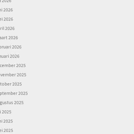
li 2026
ni 2026
i 2026
ril 2026
art 2026
bruari 2026
nuari 2026
cember 2025
vember 2025
tober 2025
ptember 2025
gustus 2025
li 2025
ni 2025
i 2025