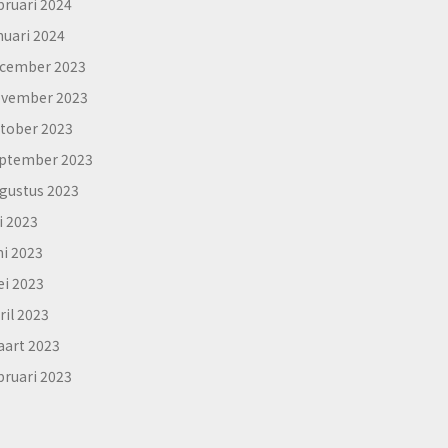
bruari 2024
nuari 2024
cember 2023
vember 2023
tober 2023
ptember 2023
gustus 2023
li 2023
ni 2023
i 2023
ril 2023
art 2023
bruari 2023