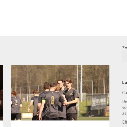
Zo
La
Cu
De
vo
az
Ef