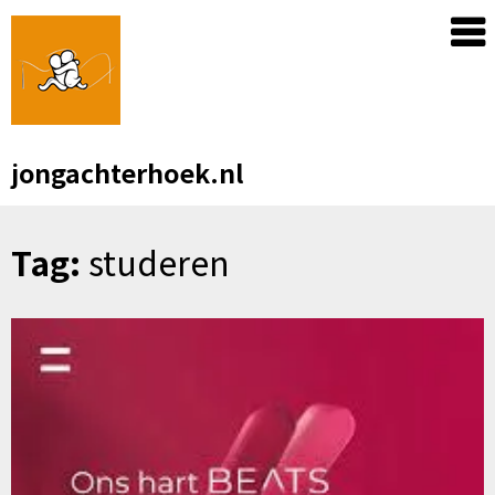
Skip
to
content
jongachterhoek.nl
Tag:
studeren