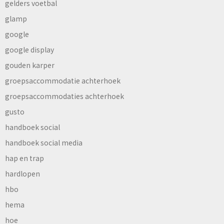
gelders voetbal
glamp
google
google display
gouden karper
groepsaccommodatie achterhoek
groepsaccommodaties achterhoek
gusto
handboek social
handboek social media
hap en trap
hardlopen
hbo
hema
hoe