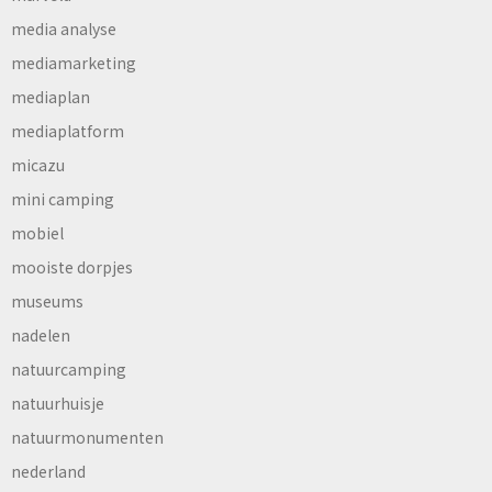
media analyse
mediamarketing
mediaplan
mediaplatform
micazu
mini camping
mobiel
mooiste dorpjes
museums
nadelen
natuurcamping
natuurhuisje
natuurmonumenten
nederland