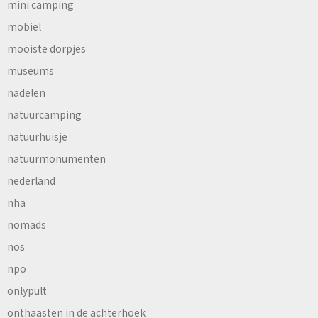
mini camping
mobiel
mooiste dorpjes
museums
nadelen
natuurcamping
natuurhuisje
natuurmonumenten
nederland
nha
nomads
nos
npo
onlypult
onthaasten in de achterhoek