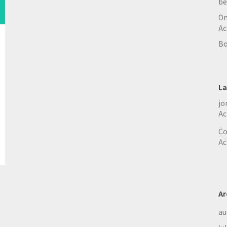
be
On
Ac
Bo
La
jo
Ac
Co
Ac
Ar
au