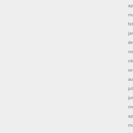
ap
ma
fe
ja
de
no
ok
se
au
ju
ju
me
ap
ma