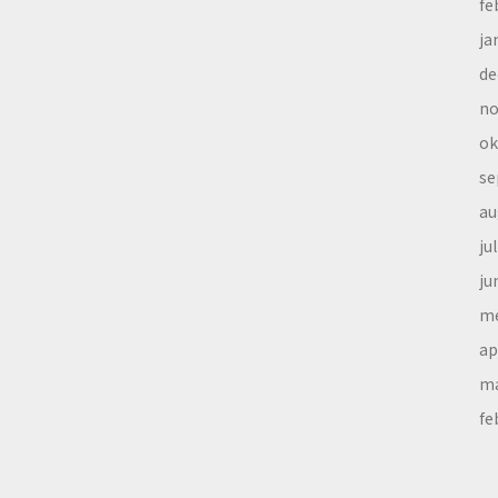
fe
ja
de
no
ok
se
au
ju
ju
me
ap
ma
fe