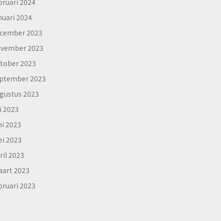
bruari 2024
nuari 2024
cember 2023
vember 2023
tober 2023
ptember 2023
gustus 2023
li 2023
ni 2023
i 2023
ril 2023
art 2023
bruari 2023