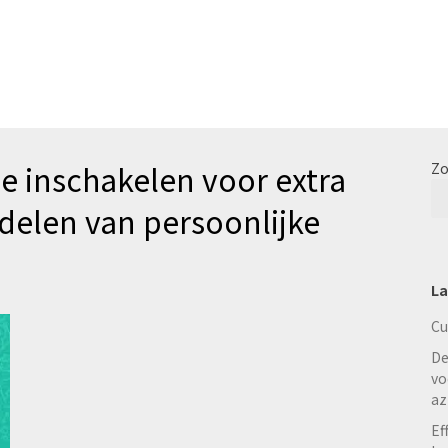
ie inschakelen voor extra
Zo
 delen van persoonlijke
La
Cu
De
vo
az
Ef