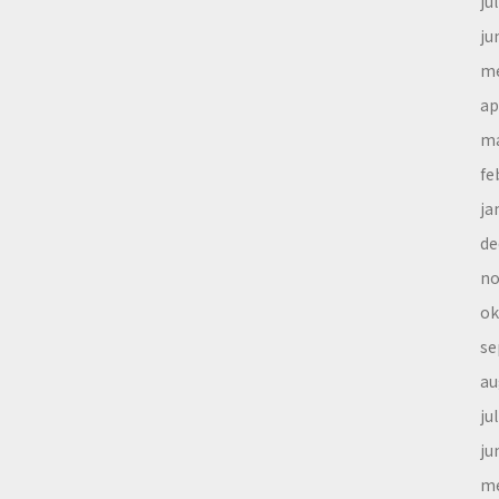
ju
ju
me
ap
ma
fe
ja
de
no
ok
se
au
ju
ju
me