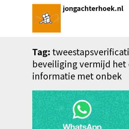
Skip
jongachterhoek.nl
to
content
Tag:
tweestapsverificat
beveiliging vermijd het
informatie met onbek