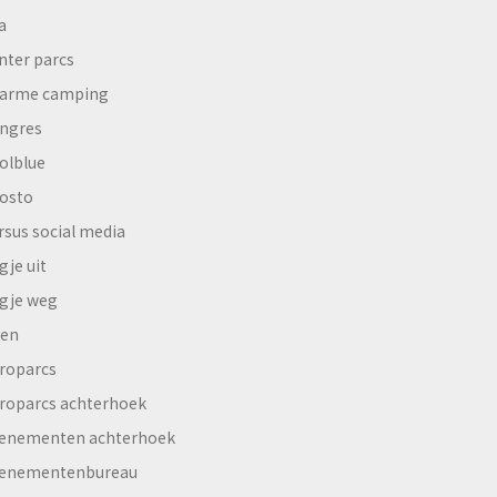
a
nter parcs
arme camping
ngres
olblue
osto
rsus social media
gje uit
gje weg
en
roparcs
roparcs achterhoek
enementen achterhoek
enementenbureau