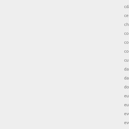
cd
ce
ch
co
co
co
cu
da
da
do
eu
eu
ev
ev