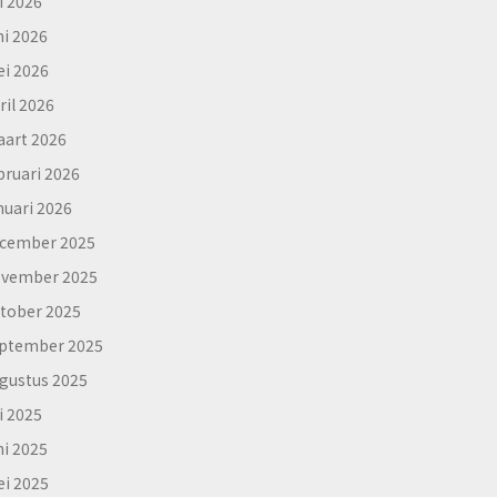
li 2026
ni 2026
i 2026
ril 2026
art 2026
bruari 2026
nuari 2026
cember 2025
vember 2025
tober 2025
ptember 2025
gustus 2025
li 2025
ni 2025
i 2025