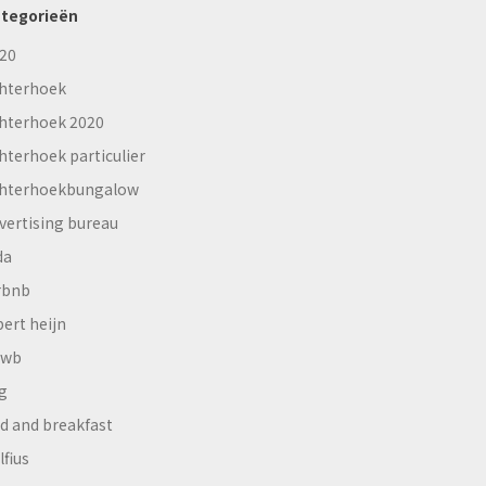
tegorieën
20
hterhoek
hterhoek 2020
hterhoek particulier
hterhoekbungalow
vertising bureau
da
rbnb
bert heijn
nwb
g
d and breakfast
lfius