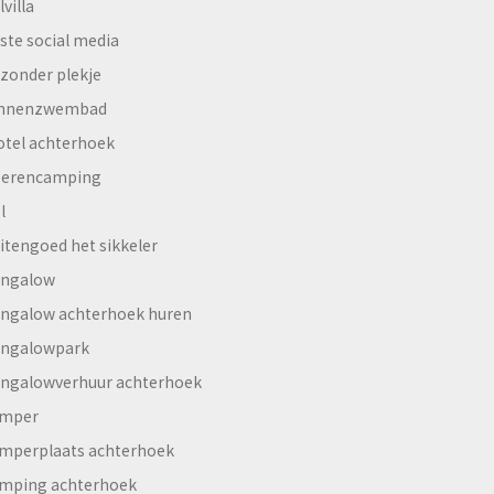
lvilla
ste social media
jzonder plekje
innenzwembad
otel achterhoek
erencamping
l
itengoed het sikkeler
ngalow
ngalow achterhoek huren
ngalowpark
ngalowverhuur achterhoek
mper
mperplaats achterhoek
mping achterhoek