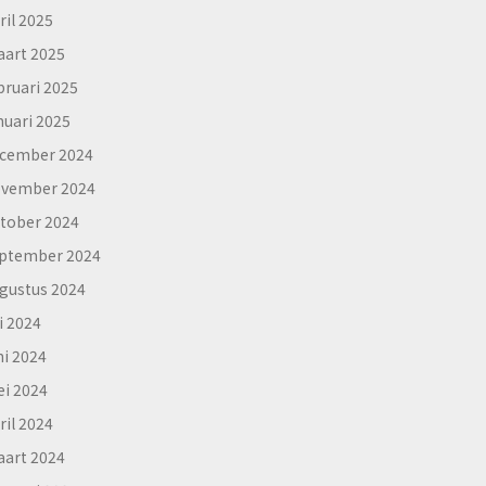
ril 2025
art 2025
bruari 2025
nuari 2025
cember 2024
vember 2024
tober 2024
ptember 2024
gustus 2024
li 2024
ni 2024
i 2024
ril 2024
art 2024