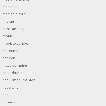
mediaplan
mediaplatform
micazu
mini camping
mobiel
mooiste dorpjes
museums
nadelen
natuurcamping
natuurhuisje
natuurmonumenten
nederland
nha
nomads