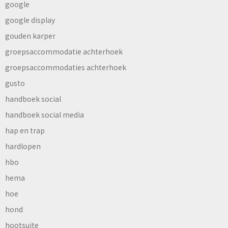
google
google display
gouden karper
groepsaccommodatie achterhoek
groepsaccommodaties achterhoek
gusto
handboek social
handboek social media
hap en trap
hardlopen
hbo
hema
hoe
hond
hootsuite