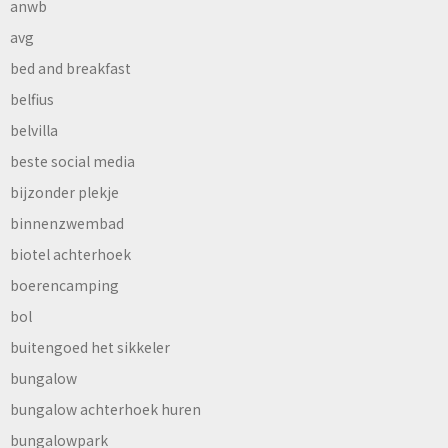
anwb
avg
bed and breakfast
belfius
belvilla
beste social media
bijzonder plekje
binnenzwembad
biotel achterhoek
boerencamping
bol
buitengoed het sikkeler
bungalow
bungalow achterhoek huren
bungalowpark