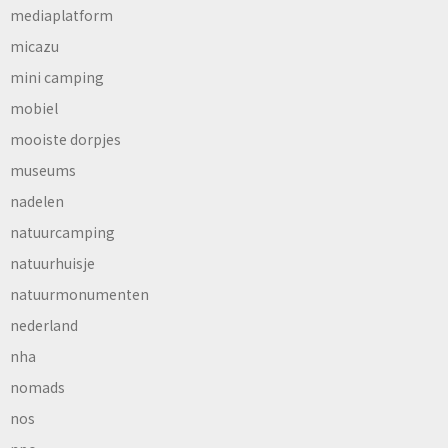
mediaplatform
micazu
mini camping
mobiel
mooiste dorpjes
museums
nadelen
natuurcamping
natuurhuisje
natuurmonumenten
nederland
nha
nomads
nos