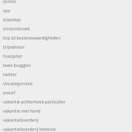
sonico
spa
stayokay
stroombroek
top 10 bezienswaardigheden
tripadvisor
trustpilot
twee bruggen
twitter
Uncategorized
unicef
vakantie achterhoek particulier
vakantie met hond
vakantieboerderij
vakantieboerderij hebbink