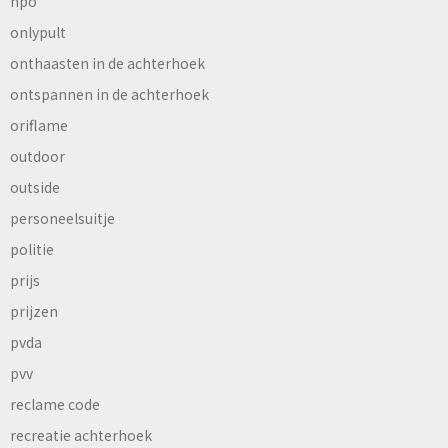
npo
onlypult
onthaasten in de achterhoek
ontspannen in de achterhoek
oriflame
outdoor
outside
personeelsuitje
politie
prijs
prijzen
pvda
pvv
reclame code
recreatie achterhoek