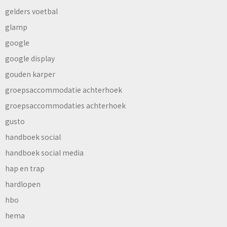
gelders voetbal
glamp
google
google display
gouden karper
groepsaccommodatie achterhoek
groepsaccommodaties achterhoek
gusto
handboek social
handboek social media
hap en trap
hardlopen
hbo
hema