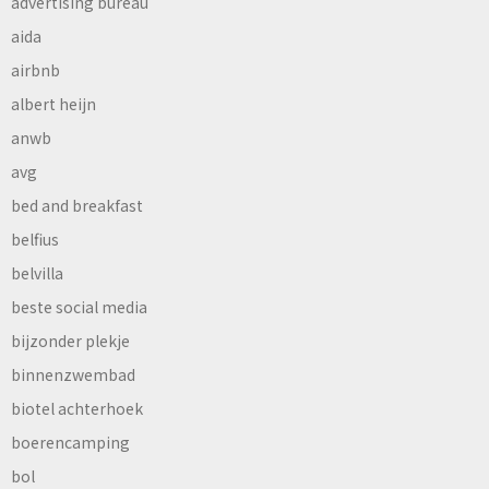
advertising bureau
aida
airbnb
albert heijn
anwb
avg
bed and breakfast
belfius
belvilla
beste social media
bijzonder plekje
binnenzwembad
biotel achterhoek
boerencamping
bol