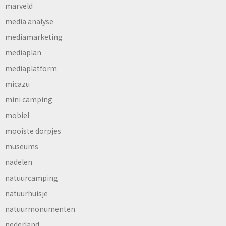
marveld
media analyse
mediamarketing
mediaplan
mediaplatform
micazu
mini camping
mobiel
mooiste dorpjes
museums
nadelen
natuurcamping
natuurhuisje
natuurmonumenten
nederland