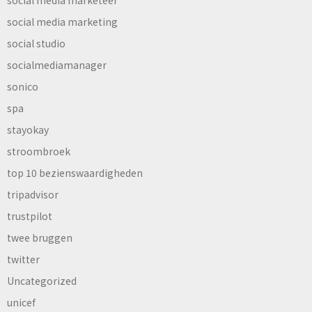
social media marketeer
social media marketing
social studio
socialmediamanager
sonico
spa
stayokay
stroombroek
top 10 bezienswaardigheden
tripadvisor
trustpilot
twee bruggen
twitter
Uncategorized
unicef