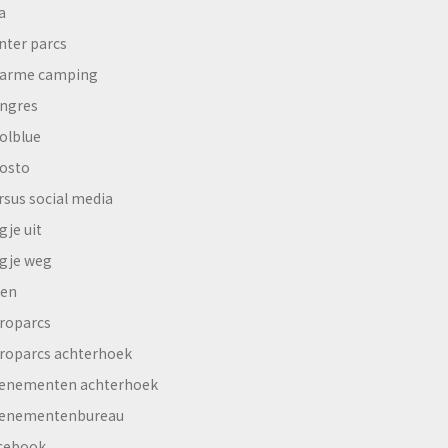
a
nter parcs
arme camping
ngres
olblue
osto
rsus social media
gje uit
gje weg
en
roparcs
roparcs achterhoek
enementen achterhoek
enementenbureau
cebook