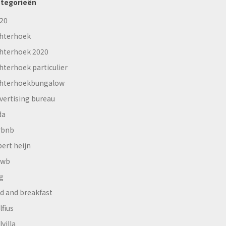
tegorieën
20
hterhoek
hterhoek 2020
hterhoek particulier
hterhoekbungalow
vertising bureau
da
rbnb
bert heijn
nwb
g
d and breakfast
lfius
lvilla