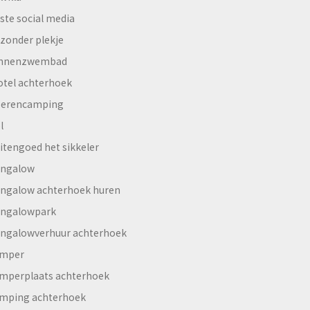
ste social media
jzonder plekje
innenzwembad
otel achterhoek
erencamping
l
itengoed het sikkeler
ngalow
ngalow achterhoek huren
ngalowpark
ngalowverhuur achterhoek
mper
mperplaats achterhoek
mping achterhoek