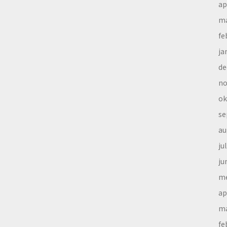
ap
ma
fe
ja
de
no
ok
se
au
ju
ju
me
ap
ma
fe