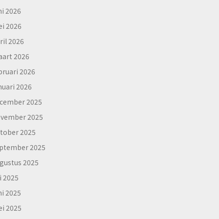
ni 2026
i 2026
ril 2026
art 2026
bruari 2026
nuari 2026
cember 2025
vember 2025
tober 2025
ptember 2025
gustus 2025
li 2025
ni 2025
i 2025