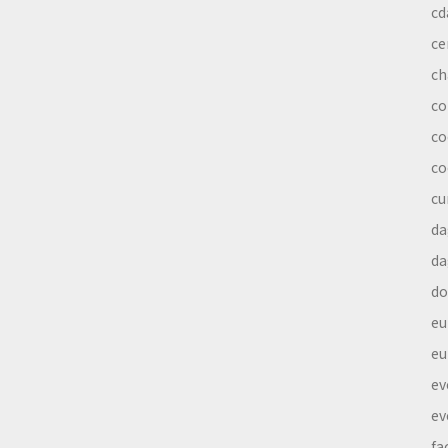
cd
ce
ch
co
co
co
cu
da
da
do
eu
eu
ev
ev
fa