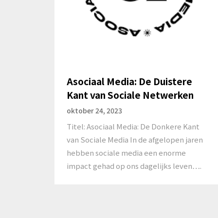
Asociaal Media: De Duistere
Kant van Sociale Netwerken
oktober 24, 2023
Titel: Asociaal Media: De Donkere Kant
van Sociale Media In de afgelopen jaren
hebben sociale media een enorme
impact gehad op ons dagelijks leven….