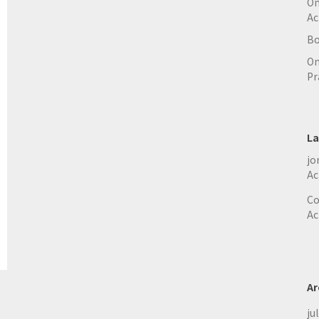
On
Ac
Bo
On
Pr
La
jo
Ac
Co
Ac
Ar
ju