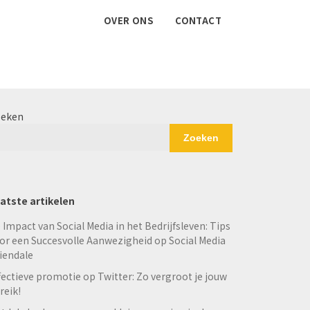
OVER ONS
CONTACT
eken
Zoeken
atste artikelen
 Impact van Social Media in het Bedrijfsleven: Tips
or een Succesvolle Aanwezigheid op Social Media
iendale
fectieve promotie op Twitter: Zo vergroot je jouw
reik!