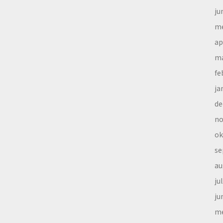
ju
me
ap
ma
fe
ja
de
no
ok
se
au
ju
ju
me