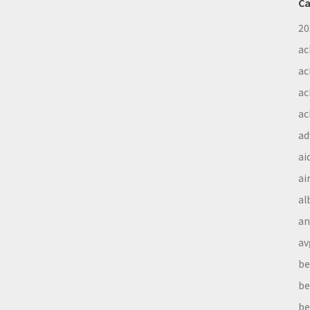
Ca
20
ac
ac
ac
ac
ad
ai
ai
al
a
av
be
be
be