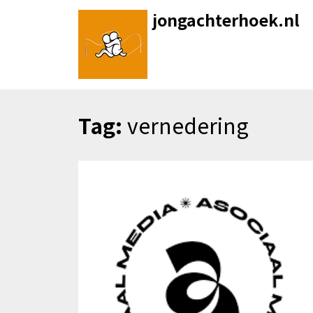
Skip
jongachterhoek.nl
to
content
Tag:
vernedering