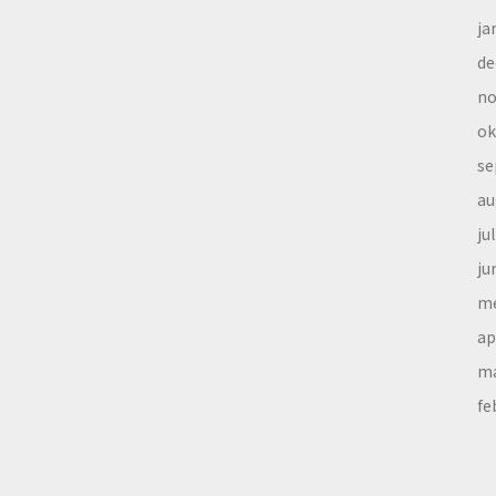
ja
de
no
ok
se
au
ju
ju
me
ap
ma
fe