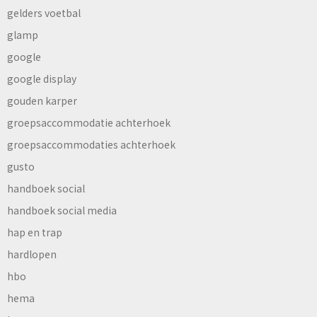
gelders voetbal
glamp
google
google display
gouden karper
groepsaccommodatie achterhoek
groepsaccommodaties achterhoek
gusto
handboek social
handboek social media
hap en trap
hardlopen
hbo
hema