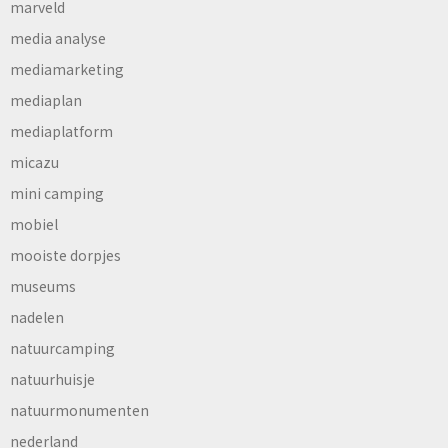
marveld
media analyse
mediamarketing
mediaplan
mediaplatform
micazu
mini camping
mobiel
mooiste dorpjes
museums
nadelen
natuurcamping
natuurhuisje
natuurmonumenten
nederland