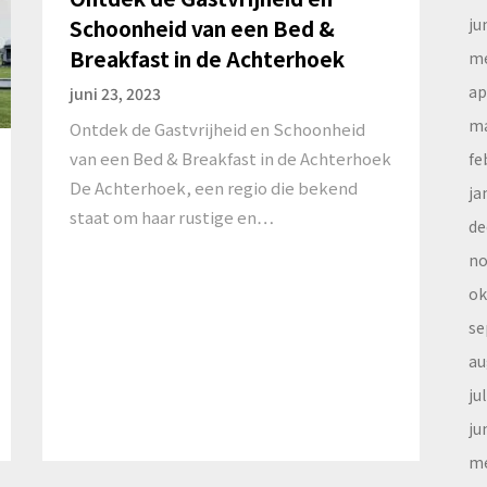
ju
Schoonheid van een Bed &
Breakfast in de Achterhoek
me
ap
juni 23, 2023
ma
Ontdek de Gastvrijheid en Schoonheid
van een Bed & Breakfast in de Achterhoek
fe
De Achterhoek, een regio die bekend
ja
staat om haar rustige en…
de
no
ok
se
au
ju
ju
me