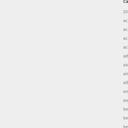
Ca
20
ac
ac
ac
ac
ad
ai
ai
al
a
av
be
be
be