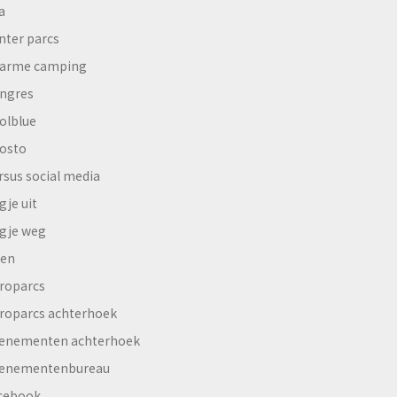
a
nter parcs
arme camping
ngres
olblue
osto
rsus social media
gje uit
gje weg
en
roparcs
roparcs achterhoek
enementen achterhoek
enementenbureau
cebook