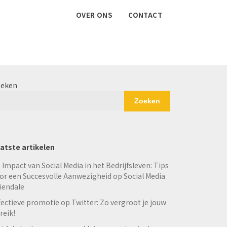
OVER ONS
CONTACT
eken
Zoeken
atste artikelen
 Impact van Social Media in het Bedrijfsleven: Tips
or een Succesvolle Aanwezigheid op Social Media
iendale
fectieve promotie op Twitter: Zo vergroot je jouw
reik!