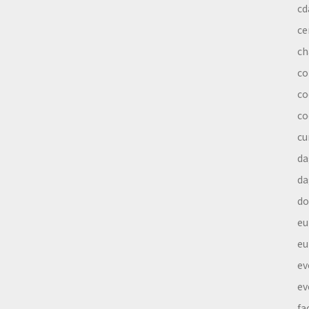
cd
ce
ch
co
co
co
cu
da
da
do
eu
eu
ev
ev
fa