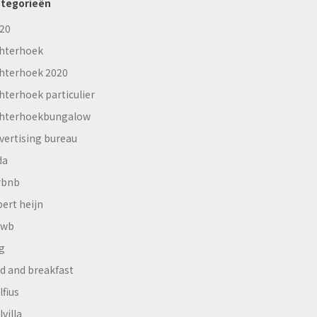
tegorieën
20
hterhoek
hterhoek 2020
hterhoek particulier
hterhoekbungalow
vertising bureau
da
rbnb
bert heijn
nwb
g
d and breakfast
lfius
lvilla