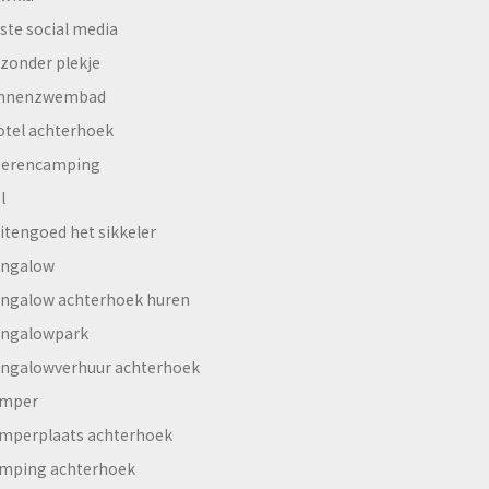
ste social media
jzonder plekje
innenzwembad
otel achterhoek
erencamping
l
itengoed het sikkeler
ngalow
ngalow achterhoek huren
ngalowpark
ngalowverhuur achterhoek
mper
mperplaats achterhoek
mping achterhoek