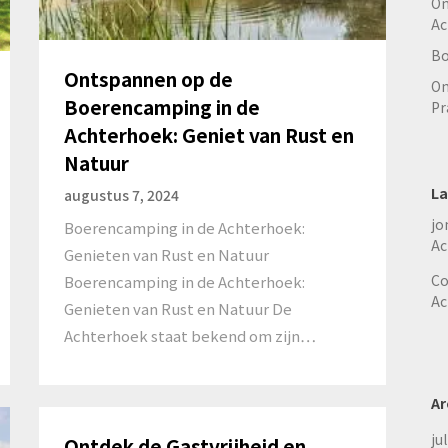
On
Ac
Bo
Ontspannen op de
On
Boerencamping in de
Pr
Achterhoek: Geniet van Rust en
Natuur
La
augustus 7, 2024
jo
Boerencamping in de Achterhoek:
Ac
Genieten van Rust en Natuur
Co
Boerencamping in de Achterhoek:
Ac
Genieten van Rust en Natuur De
Achterhoek staat bekend om zijn…
Ar
ju
Ontdek de Gastvrijheid en