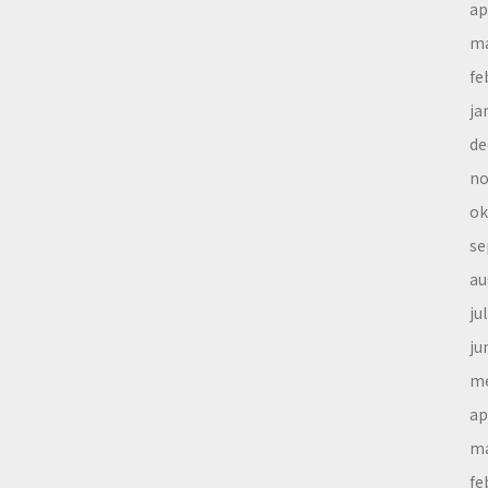
ap
ma
fe
ja
de
no
ok
se
au
ju
ju
me
ap
ma
fe