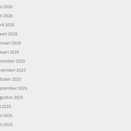
ni 2026
i 2026
ril 2026
art 2026
bruari 2026
nuari 2026
cember 2025
vember 2025
tober 2025
ptember 2025
gustus 2025
li 2025
ni 2025
i 2025