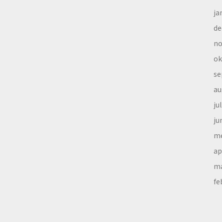
ja
de
no
ok
se
au
ju
ju
me
ap
ma
fe