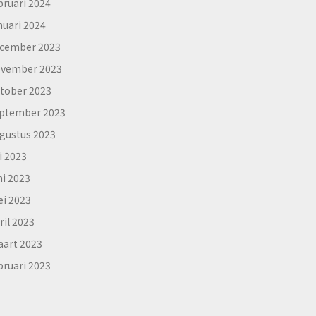
bruari 2024
nuari 2024
cember 2023
vember 2023
tober 2023
ptember 2023
gustus 2023
li 2023
ni 2023
i 2023
ril 2023
art 2023
bruari 2023