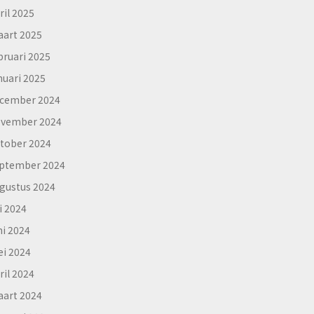
ril 2025
art 2025
bruari 2025
nuari 2025
cember 2024
vember 2024
tober 2024
ptember 2024
gustus 2024
li 2024
ni 2024
i 2024
ril 2024
art 2024