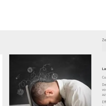
Zo
La
Cu
De
vo
az
Ef