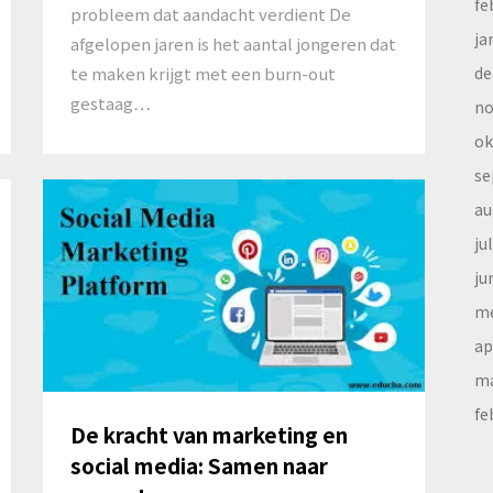
fe
probleem dat aandacht verdient De
ja
afgelopen jaren is het aantal jongeren dat
te maken krijgt met een burn-out
de
gestaag…
no
ok
se
au
ju
ju
me
ap
ma
fe
De kracht van marketing en
social media: Samen naar