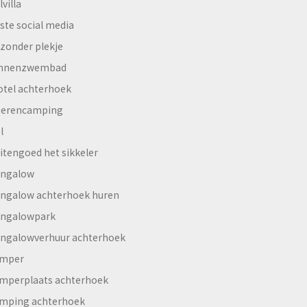
lvilla
ste social media
jzonder plekje
innenzwembad
otel achterhoek
erencamping
l
itengoed het sikkeler
ngalow
ngalow achterhoek huren
ngalowpark
ngalowverhuur achterhoek
mper
mperplaats achterhoek
mping achterhoek