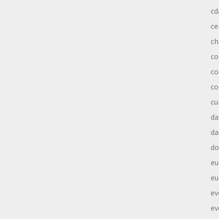
cd
ce
ch
co
co
co
cu
da
da
do
eu
eu
ev
ev