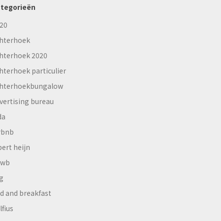
tegorieën
20
hterhoek
hterhoek 2020
hterhoek particulier
hterhoekbungalow
vertising bureau
da
rbnb
bert heijn
nwb
g
d and breakfast
lfius