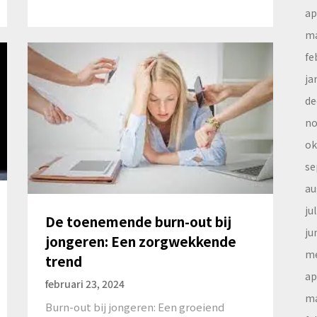
ap
ma
fe
ja
de
no
ok
se
au
ju
De toenemende burn-out bij
ju
jongeren: Een zorgwekkende
me
trend
ap
februari 23, 2024
ma
Burn-out bij jongeren: Een groeiend