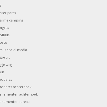
a
nter parcs
arme camping
ngres
olblue
osto
rsus social media
gje uit
gje weg
en
roparcs
roparcs achterhoek
enementen achterhoek
enementenbureau