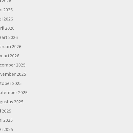
li 2026
ni 2026
i 2026
ril 2026
art 2026
bruari 2026
nuari 2026
cember 2025
vember 2025
tober 2025
ptember 2025
gustus 2025
li 2025
ni 2025
i 2025