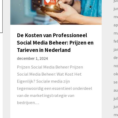
ju
ju
me
ap
ma
De Kosten van Professioneel
fe
Social Media Beheer: Prijzen en
Tarieven in Nederland
ja
de
december 1, 2024
no
Prijzen Social Media Beheer Prijzen
ok
Social Media Beheer: Wat Kost Het
Eigenlijk? Sociale media zijn
se
tegenwoordig een essentieel onderdeel
au
van de marketingstrategie van
ju
bedrijven…
ju
me