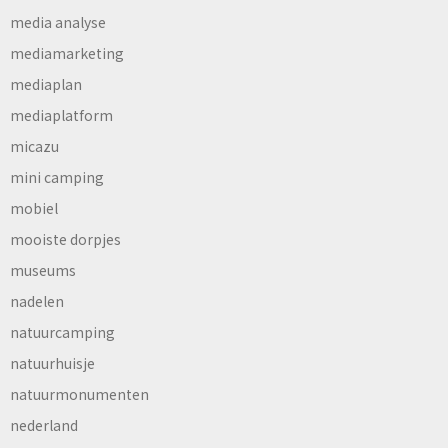
media analyse
mediamarketing
mediaplan
mediaplatform
micazu
mini camping
mobiel
mooiste dorpjes
museums
nadelen
natuurcamping
natuurhuisje
natuurmonumenten
nederland