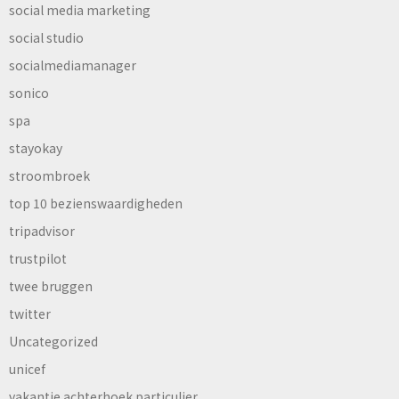
social media marketing
social studio
socialmediamanager
sonico
spa
stayokay
stroombroek
top 10 bezienswaardigheden
tripadvisor
trustpilot
twee bruggen
twitter
Uncategorized
unicef
vakantie achterhoek particulier