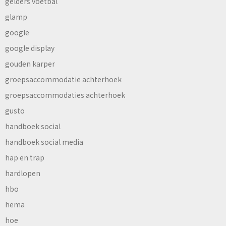
gelders voetbal
glamp
google
google display
gouden karper
groepsaccommodatie achterhoek
groepsaccommodaties achterhoek
gusto
handboek social
handboek social media
hap en trap
hardlopen
hbo
hema
hoe