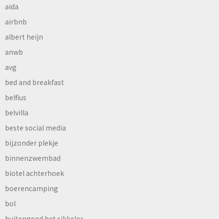
aida
airbnb
albert heijn
anwb
avg
bed and breakfast
belfius
belvilla
beste social media
bijzonder plekje
binnenzwembad
biotel achterhoek
boerencamping
bol
buitengoed het sikkeler