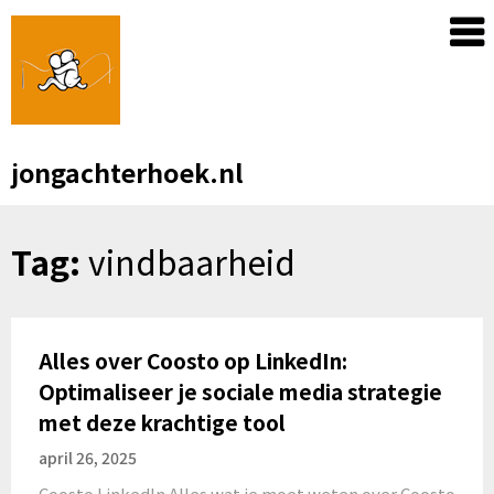
Skip
to
content
jongachterhoek.nl
Tag:
vindbaarheid
Alles over Coosto op LinkedIn:
Optimaliseer je sociale media strategie
met deze krachtige tool
april 26, 2025
Coosto LinkedIn Alles wat je moet weten over Coosto