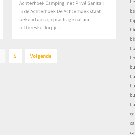
be
Achterhoek Camping met Privé Sanitair
be
in de Achterhoek De Achterhoek staat
bekend om zijn prachtige natuur,
bi
pittoreske dorpjes…
b
bi
Berichten
bo
…
5
Volgende
bo
paginering
bu
bu
bu
bu
bu
ca
ca
ca