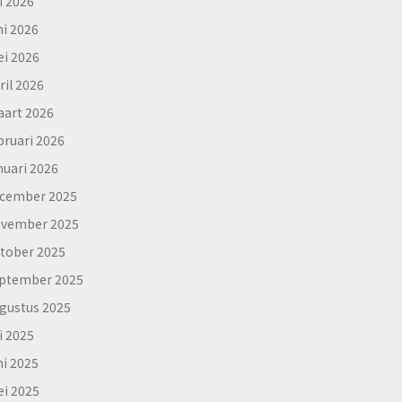
li 2026
ni 2026
i 2026
ril 2026
art 2026
bruari 2026
nuari 2026
cember 2025
vember 2025
tober 2025
ptember 2025
gustus 2025
li 2025
ni 2025
i 2025