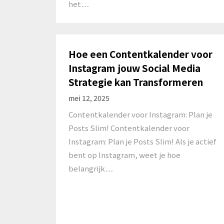
het…
Hoe een Contentkalender voor
Instagram jouw Social Media
Strategie kan Transformeren
mei 12, 2025
Contentkalender voor Instagram: Plan je
Posts Slim! Contentkalender voor
Instagram: Plan je Posts Slim! Als je actief
bent op Instagram, weet je hoe
belangrijk…