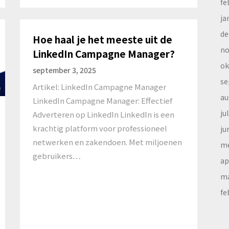
fe
ja
de
Hoe haal je het meeste uit de
no
LinkedIn Campagne Manager?
ok
september 3, 2025
se
Artikel: LinkedIn Campagne Manager
au
LinkedIn Campagne Manager: Effectief
ju
Adverteren op LinkedIn LinkedIn is een
krachtig platform voor professioneel
ju
netwerken en zakendoen. Met miljoenen
me
gebruikers…
ap
ma
fe