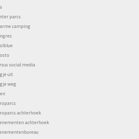
a
nter parcs
arme camping
ngres
olblue
osto
rsus social media
gje uit
gje weg
en
roparcs
roparcs achterhoek
enementen achterhoek
enementenbureau