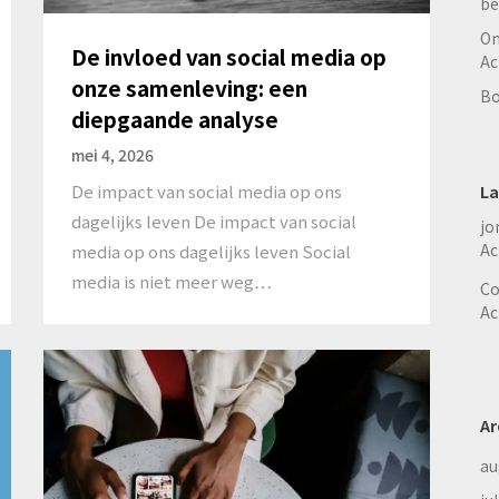
be
On
De invloed van social media op
Ac
onze samenleving: een
Bo
diepgaande analyse
mei 4, 2026
De impact van social media op ons
La
dagelijks leven De impact van social
jo
Ac
media op ons dagelijks leven Social
media is niet meer weg…
Co
Ac
Ar
au