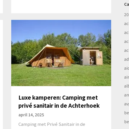
Ca
20
ac
ac
ac
ac
ad
ai
ai
al
a
Luxe kamperen: Camping met
av
privé sanitair in de Achterhoek
be
april 14, 2025
be
Camping met Privé Sanitair in de