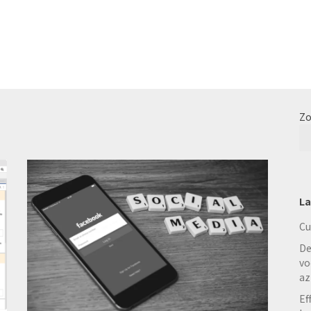
Zo
La
Cu
De
vo
az
Ef