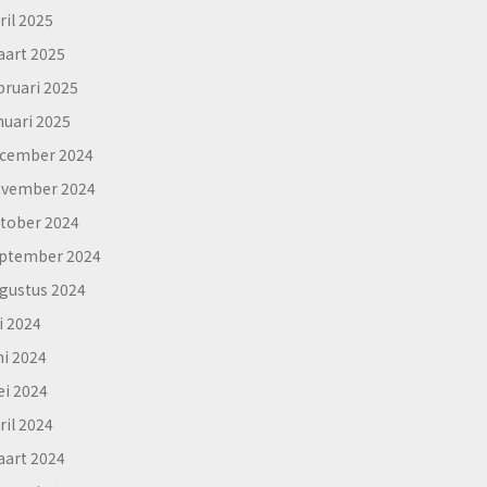
ril 2025
art 2025
bruari 2025
nuari 2025
cember 2024
vember 2024
tober 2024
ptember 2024
gustus 2024
li 2024
ni 2024
i 2024
ril 2024
art 2024