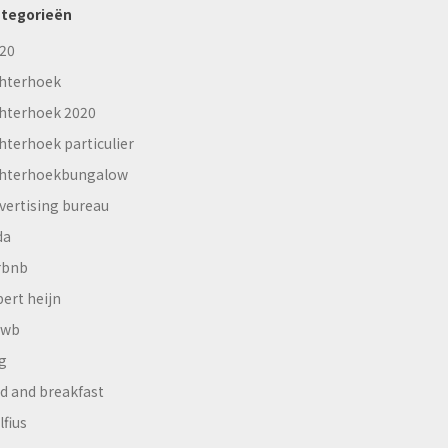
tegorieën
20
hterhoek
hterhoek 2020
hterhoek particulier
hterhoekbungalow
vertising bureau
da
rbnb
bert heijn
nwb
g
d and breakfast
lfius