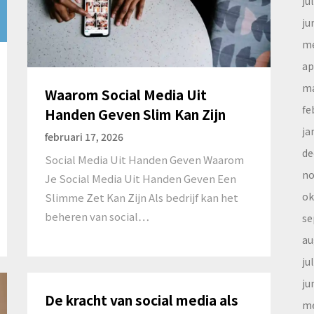
ju
ju
me
ap
ma
Waarom Social Media Uit
fe
Handen Geven Slim Kan Zijn
ja
februari 17, 2026
de
Social Media Uit Handen Geven Waarom
no
Je Social Media Uit Handen Geven Een
ok
Slimme Zet Kan Zijn Als bedrijf kan het
beheren van social…
se
au
ju
ju
De kracht van social media als
me