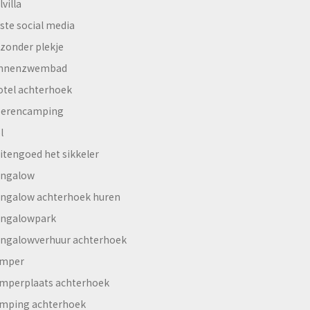
lvilla
ste social media
jzonder plekje
innenzwembad
otel achterhoek
erencamping
l
itengoed het sikkeler
ngalow
ngalow achterhoek huren
ngalowpark
ngalowverhuur achterhoek
mper
mperplaats achterhoek
mping achterhoek