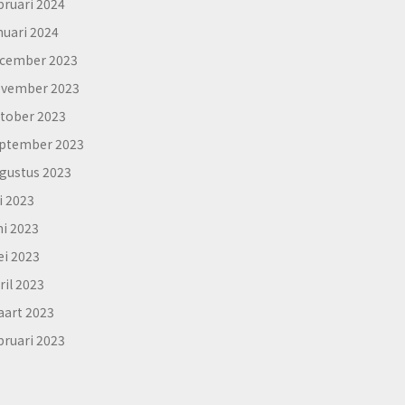
bruari 2024
nuari 2024
cember 2023
vember 2023
tober 2023
ptember 2023
gustus 2023
li 2023
ni 2023
i 2023
ril 2023
art 2023
bruari 2023