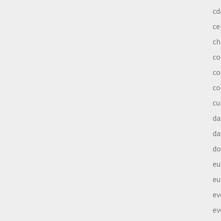
cd
ce
ch
co
co
co
cu
da
da
do
eu
eu
ev
ev