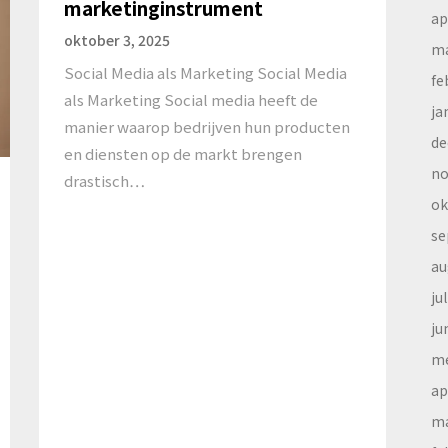
marketinginstrument
ap
oktober 3, 2025
ma
Social Media als Marketing Social Media
fe
als Marketing Social media heeft de
ja
manier waarop bedrijven hun producten
de
en diensten op de markt brengen
no
drastisch…
ok
se
au
ju
ju
me
ap
ma