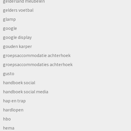
gelderland meubelen
gelders voetbal
glamp
google
google display
gouden karper
groepsaccommodatie achterhoek
groepsaccommodaties achterhoek
gusto
handboek social
handboek social media
hap en trap
hardlopen
hbo
hema