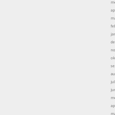
me
ap
ma
fe
ja
de
no
ok
se
au
ju
ju
me
ap
ma