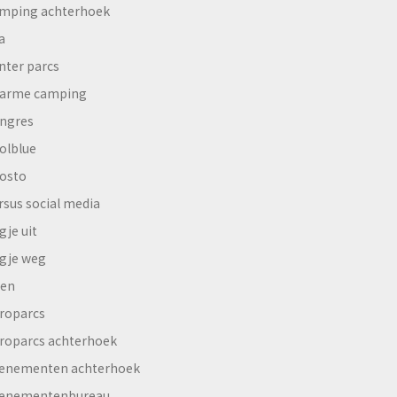
mping achterhoek
a
nter parcs
arme camping
ngres
olblue
osto
rsus social media
gje uit
gje weg
en
roparcs
roparcs achterhoek
enementen achterhoek
enementenbureau