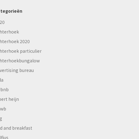
tegorieën
20
hterhoek
hterhoek 2020
hterhoek particulier
hterhoekbungalow
vertising bureau
da
rbnb
bert heijn
nwb
g
d and breakfast
lfius