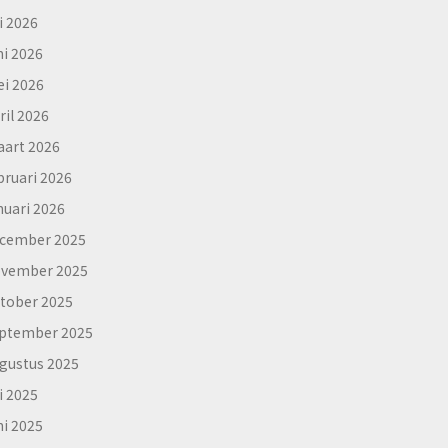
li 2026
ni 2026
i 2026
ril 2026
art 2026
bruari 2026
nuari 2026
cember 2025
vember 2025
tober 2025
ptember 2025
gustus 2025
li 2025
ni 2025