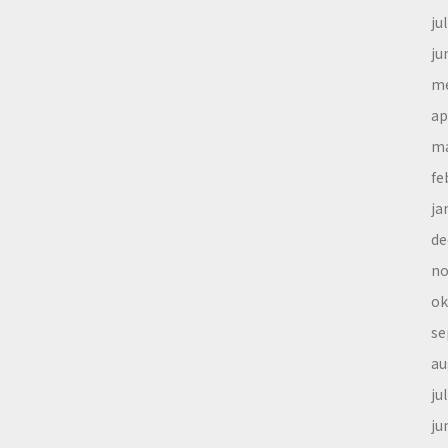
ju
ju
me
ap
ma
fe
ja
de
no
ok
se
au
ju
ju