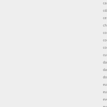
ca
cd
ce
ch
co
co
co
cu
da
da
do
eu
eu
ev
ev