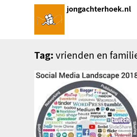
Skip
jongachterhoek.nl
to
content
Tag:
vrienden en famili