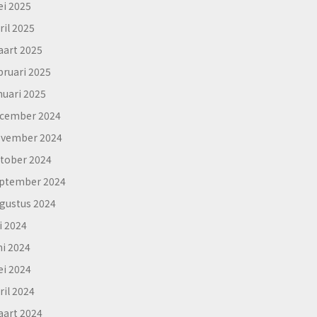
i 2025
ril 2025
art 2025
bruari 2025
nuari 2025
cember 2024
vember 2024
tober 2024
ptember 2024
gustus 2024
li 2024
ni 2024
i 2024
ril 2024
art 2024