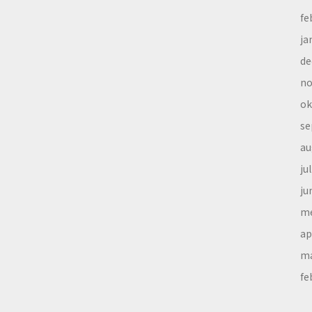
fe
ja
de
no
ok
se
au
ju
ju
me
ap
ma
fe