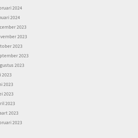
bruari 2024
nuari 2024
cember 2023
vember 2023
tober 2023
ptember 2023
gustus 2023
li 2023
ni 2023
i 2023
ril 2023
art 2023
bruari 2023