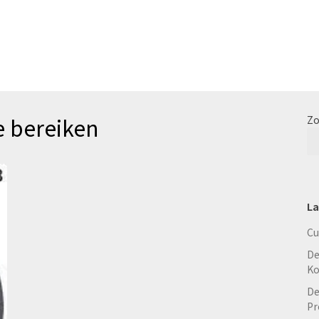
e bereiken
Zo
La
Cu
De
Ko
De
Pr