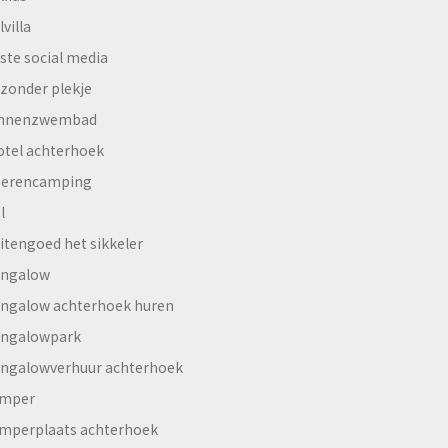
lvilla
ste social media
jzonder plekje
innenzwembad
otel achterhoek
erencamping
l
itengoed het sikkeler
ngalow
ngalow achterhoek huren
ngalowpark
ngalowverhuur achterhoek
mper
mperplaats achterhoek