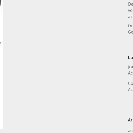
De
vo
az
On
Ge
La
jo
Ac
Co
Ac
Ar
au