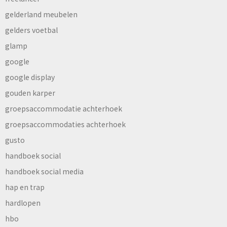
gelderland meubelen
gelders voetbal
glamp
google
google display
gouden karper
groepsaccommodatie achterhoek
groepsaccommodaties achterhoek
gusto
handboek social
handboek social media
hap en trap
hardlopen
hbo