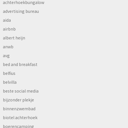
achterhoekbungalow
advertising bureau
aida
airbnb
albert heijn
anwb
avg
bed and breakfast
belfius
belvilla
beste social media
bijzonder plekje
binnenzwembad
biotel achterhoek
boerencamping