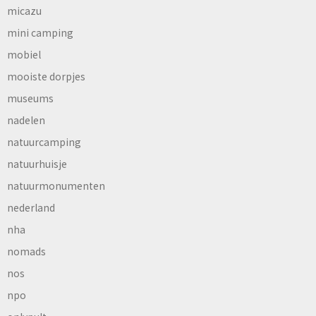
micazu
mini camping
mobiel
mooiste dorpjes
museums
nadelen
natuurcamping
natuurhuisje
natuurmonumenten
nederland
nha
nomads
nos
npo