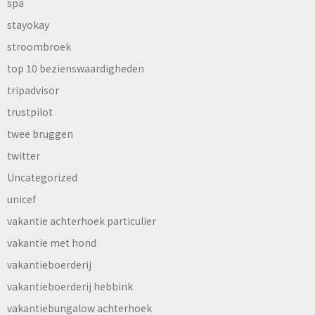
spa
stayokay
stroombroek
top 10 bezienswaardigheden
tripadvisor
trustpilot
twee bruggen
twitter
Uncategorized
unicef
vakantie achterhoek particulier
vakantie met hond
vakantieboerderij
vakantieboerderij hebbink
vakantiebungalow achterhoek