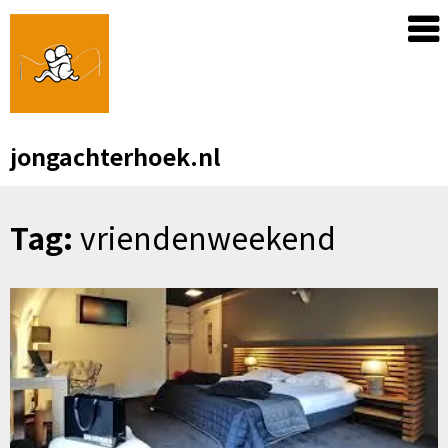
Skip
to
content
jongachterhoek.nl
Tag:
vriendenweekend