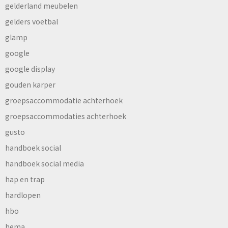
gelderland meubelen
gelders voetbal
glamp
google
google display
gouden karper
groepsaccommodatie achterhoek
groepsaccommodaties achterhoek
gusto
handboek social
handboek social media
hap en trap
hardlopen
hbo
hema