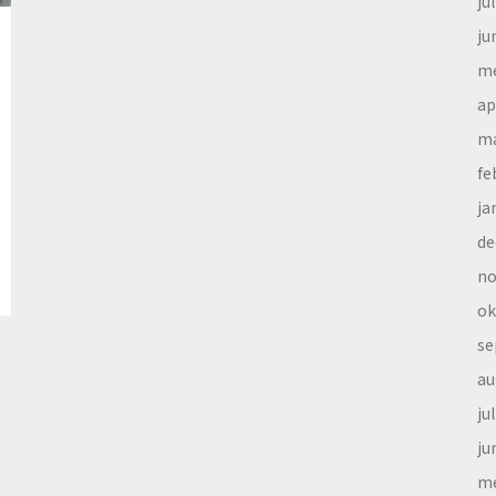
ju
ju
me
ap
ma
fe
ja
de
no
ok
se
au
ju
ju
me