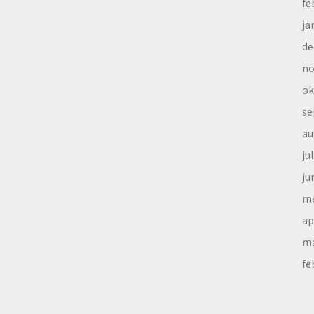
fe
ja
de
no
ok
se
au
ju
ju
me
ap
ma
fe