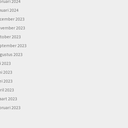
bruari 2024
nuari 2024
cember 2023
vember 2023
tober 2023
ptember 2023
gustus 2023
li 2023
ni 2023
i 2023
ril 2023
art 2023
bruari 2023