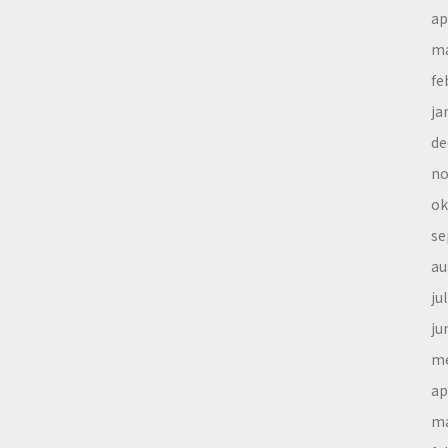
ap
ma
fe
ja
de
no
ok
se
au
ju
ju
me
ap
ma