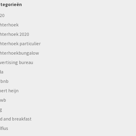
tegorieën
20
hterhoek
hterhoek 2020
hterhoek particulier
hterhoekbungalow
vertising bureau
da
rbnb
bert heijn
nwb
g
d and breakfast
lfius