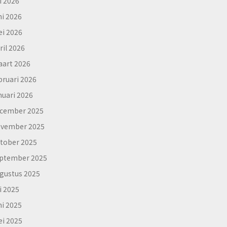
li 2026
ni 2026
i 2026
ril 2026
art 2026
bruari 2026
nuari 2026
cember 2025
vember 2025
tober 2025
ptember 2025
gustus 2025
li 2025
ni 2025
i 2025