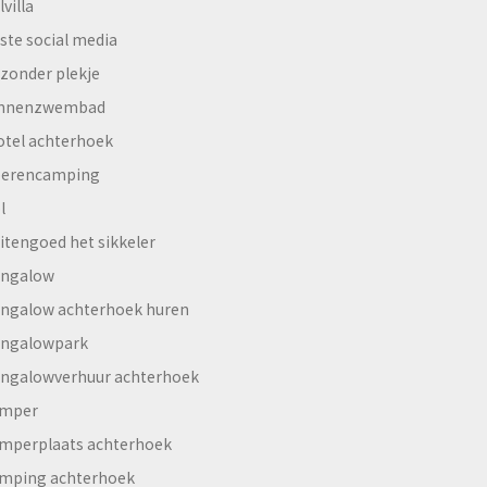
lvilla
ste social media
jzonder plekje
innenzwembad
otel achterhoek
erencamping
l
itengoed het sikkeler
ngalow
ngalow achterhoek huren
ngalowpark
ngalowverhuur achterhoek
mper
mperplaats achterhoek
mping achterhoek