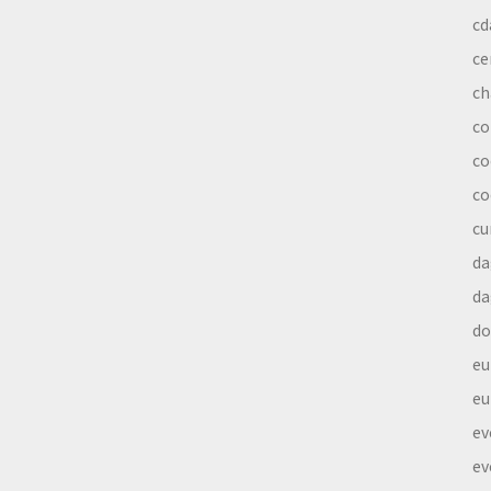
cd
ce
ch
co
co
co
cu
da
da
do
eu
eu
ev
ev