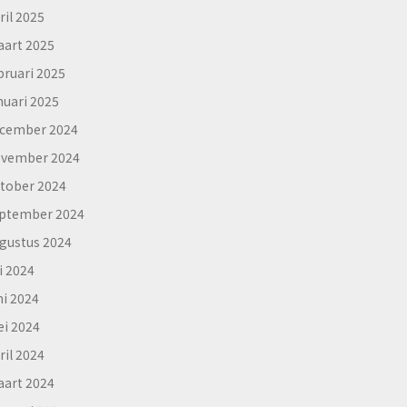
ril 2025
art 2025
bruari 2025
nuari 2025
cember 2024
vember 2024
tober 2024
ptember 2024
gustus 2024
li 2024
ni 2024
i 2024
ril 2024
art 2024