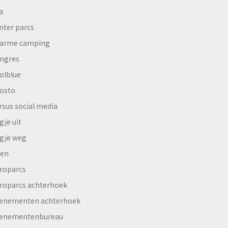
a
nter parcs
arme camping
ngres
olblue
osto
rsus social media
gje uit
gje weg
en
roparcs
roparcs achterhoek
enementen achterhoek
enementenbureau