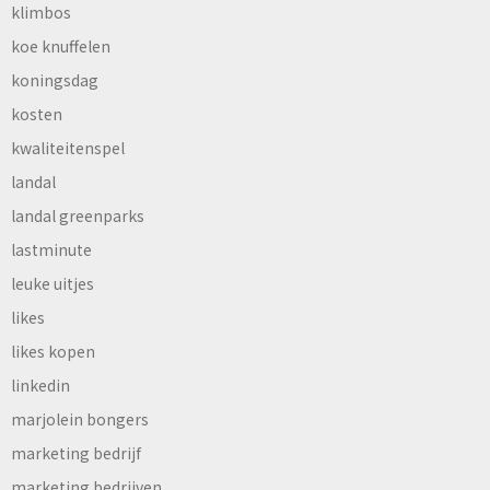
klimbos
koe knuffelen
koningsdag
kosten
kwaliteitenspel
landal
landal greenparks
lastminute
leuke uitjes
likes
likes kopen
linkedin
marjolein bongers
marketing bedrijf
marketing bedrijven