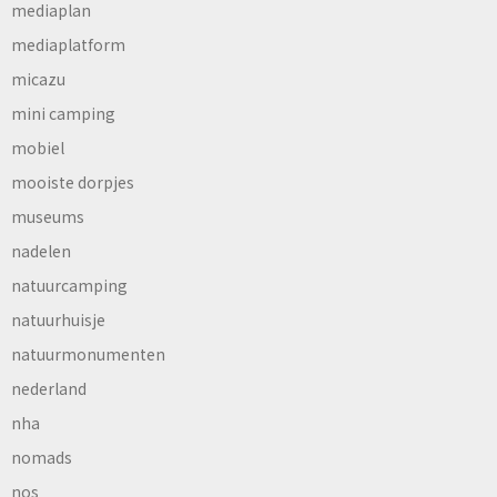
mediaplan
mediaplatform
micazu
mini camping
mobiel
mooiste dorpjes
museums
nadelen
natuurcamping
natuurhuisje
natuurmonumenten
nederland
nha
nomads
nos