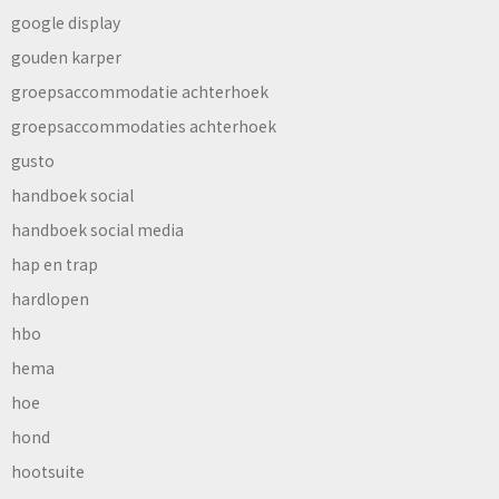
google display
gouden karper
groepsaccommodatie achterhoek
groepsaccommodaties achterhoek
gusto
handboek social
handboek social media
hap en trap
hardlopen
hbo
hema
hoe
hond
hootsuite