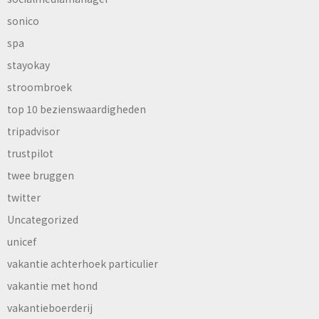
sonico
spa
stayokay
stroombroek
top 10 bezienswaardigheden
tripadvisor
trustpilot
twee bruggen
twitter
Uncategorized
unicef
vakantie achterhoek particulier
vakantie met hond
vakantieboerderij