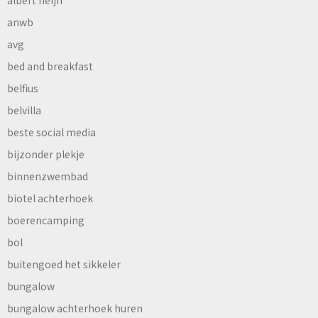
albert heijn
anwb
avg
bed and breakfast
belfius
belvilla
beste social media
bijzonder plekje
binnenzwembad
biotel achterhoek
boerencamping
bol
buitengoed het sikkeler
bungalow
bungalow achterhoek huren