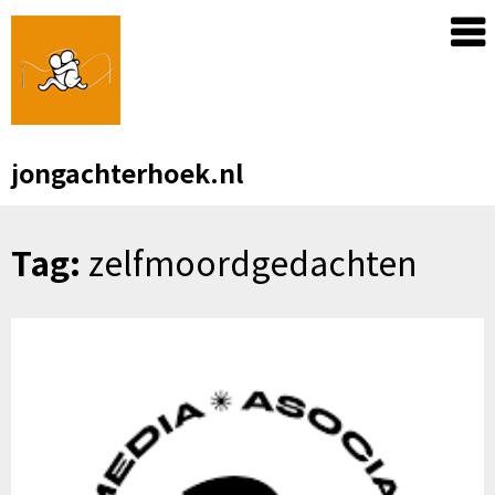
Skip
to
content
jongachterhoek.nl
Tag:
zelfmoordgedachten