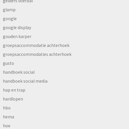
gelders voetbal
glamp
google
google display
gouden karper
groepsaccommodatie achterhoek
groepsaccommodaties achterhoek
gusto
handboek social
handboek social media
hap en trap
hardlopen
hbo
hema
hoe