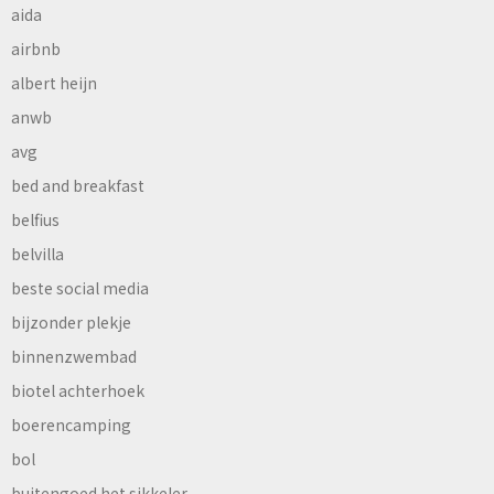
aida
airbnb
albert heijn
anwb
avg
bed and breakfast
belfius
belvilla
beste social media
bijzonder plekje
binnenzwembad
biotel achterhoek
boerencamping
bol
buitengoed het sikkeler