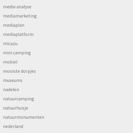
media analyse
mediamarketing
mediaplan
mediaplatform
micazu
mini camping
mobiel
mooiste dorpjes
museums
nadelen
natuurcamping
natuurhuisje
natuurmonumenten
nederland