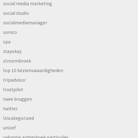
social media marketing
social studio
socialmediamanager
sonico
spa
stayokay
stroombroek
top 10 bezienswaardigheden
tripadvisor
trustpilot
twee bruggen
twitter
Uncategorized
unicef
vakantie achterhoek particulier