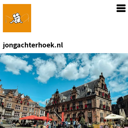
Skip
to
content
jongachterhoek.nl