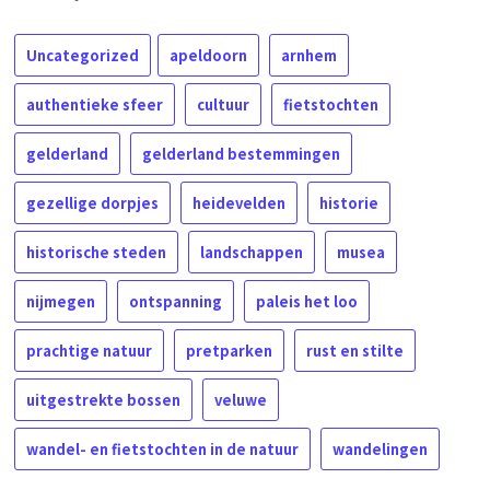
Uncategorized
apeldoorn
arnhem
authentieke sfeer
cultuur
fietstochten
gelderland
gelderland bestemmingen
gezellige dorpjes
heidevelden
historie
historische steden
landschappen
musea
nijmegen
ontspanning
paleis het loo
prachtige natuur
pretparken
rust en stilte
uitgestrekte bossen
veluwe
wandel- en fietstochten in de natuur
wandelingen