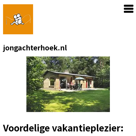
Skip
to
content
jongachterhoek.nl
Voordelige vakantieplezier: