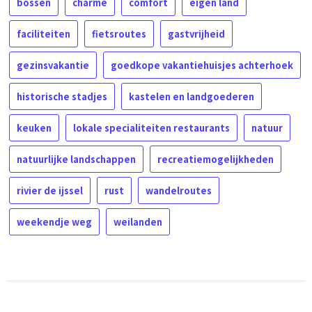
bossen
charme
comfort
eigen land
faciliteiten
fietsroutes
gastvrijheid
gezinsvakantie
goedkope vakantiehuisjes achterhoek
historische stadjes
kastelen en landgoederen
keuken
lokale specialiteiten restaurants
natuur
natuurlijke landschappen
recreatiemogelijkheden
rivier de ijssel
rust
wandelroutes
weekendje weg
weilanden