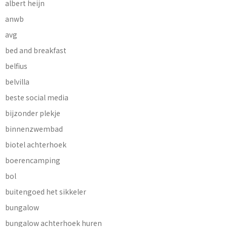
albert heijn
anwb
avg
bed and breakfast
belfius
belvilla
beste social media
bijzonder plekje
binnenzwembad
biotel achterhoek
boerencamping
bol
buitengoed het sikkeler
bungalow
bungalow achterhoek huren